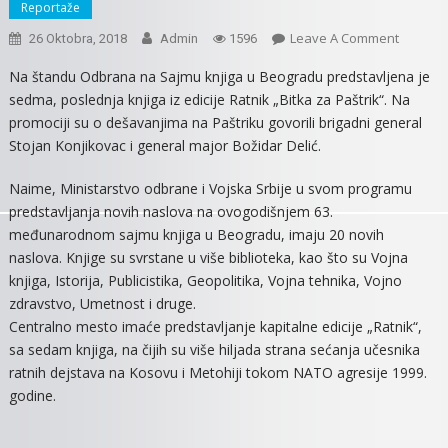
Reportaže
On
Leave A Comment
26 Oktobra, 2018
Admin
1596
NA
Na štandu Odbrana na Sajmu knjiga u Beogradu predstavljena je
SAJMU
sedma, poslednja knjiga iz edicije Ratnik „Bitka za Paštrik“. Na
KNJIGA
promociji su o dešavanjima na Paštriku govorili brigadni general
PROMOC
Stojan Konjikovac i general major Božidar Delić.
KNJIGE
„BITKA
Naime, Ministarstvo odbrane i Vojska Srbije u svom programu
ZA
predstavljanja novih naslova na ovogodišnjem 63.
PAŠTRIK
međunarodnom sajmu knjiga u Beogradu, imaju 20 novih
naslova. Knjige su svrstane u više biblioteka, kao što su Vojna
knjiga, Istorija, Publicistika, Geopolitika, Vojna tehnika, Vojno
zdravstvo, Umetnost i druge.
Centralno mesto imaće predstavljanje kapitalne edicije „Ratnik“,
sa sedam knjiga, na čijih su više hiljada strana sećanja učesnika
ratnih dejstava na Kosovu i Metohiji tokom NATO agresije 1999.
godine.