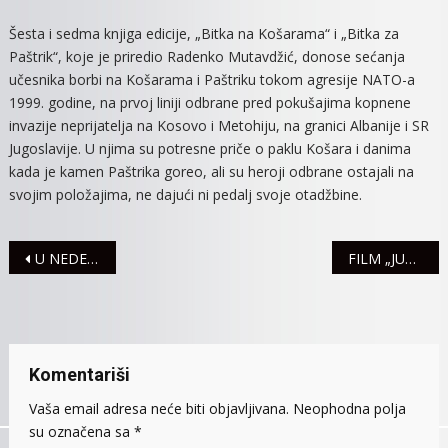
Šesta i sedma knjiga edicije, „Bitka na Košarama“ i „Bitka za
Paštrik“, koje je priredio Radenko Mutavdžić, donose sećanja
učesnika borbi na Košarama i Paštriku tokom agresije NATO-a
1999. godine, na prvoj liniji odbrane pred pokušajima kopnene
invazije neprijatelja na Kosovo i Metohiju, na granici Albanije i SR
Jugoslavije. U njima su potresne priče o paklu Košara i danima
kada je kamen Paštrika goreo, ali su heroji odbrane ostajali na
svojim položajima, ne dajući ni pedalj svoje otadžbine.
Navigacija
U NEDELJU BESPLATNI PREVENTIVNI PREGLEDI U BOLNICI
FILM „JUŽNI VETAR“ PRED MITROVAČKOM PUBLIKOM
članaka
Komentariši
Vaša email adresa neće biti objavljivana.
Neophodna polja
su označena sa
*