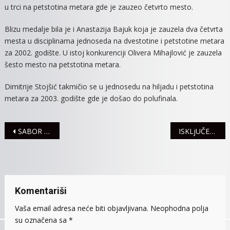
u trci na petstotina metara gde je zauzeo četvrto mesto.
Blizu medalje bila je i Anastazija Bajuk koja je zauzela dva četvrta
mesta u disciplinama jednoseda na dvestotine i petstotine metara
za 2002. godište. U istoj konkurenciji Olivera Mihajlović je zauzela
šesto mesto na petstotina metara.
Dimitrije Stojšić takmičio se u jednosedu na hiljadu i petstotina
metara za 2003. godište gde je došao do polufinala.
Navigacija
SABOR U ČAST ZMAJA OD NOĆAJA
ISKLjUČENjA STRUJE ZA 19. SEPTEMBAR
članaka
Komentariši
Vaša email adresa neće biti objavljivana.
Neophodna polja
su označena sa
*