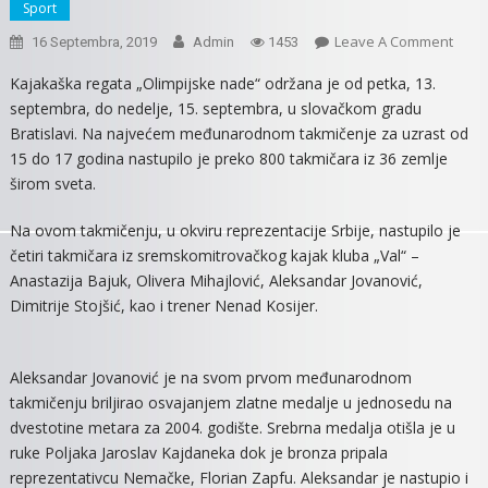
Sport
On
Leave A Comment
16 Septembra, 2019
Admin
1453
ZLAT
Kajakaška regata „Olimpijske nade“ održana je od petka, 13.
ZA
septembra, do nedelje, 15. septembra, u slovačkom gradu
VALO
Bratislavi. Na najvećem međunarodnom takmičenje za uzrast od
ALEK
15 do 17 godina nastupilo je preko 800 takmičara iz 36 zemlje
JOVA
širom sveta.
Na ovom takmičenju, u okviru reprezentacije Srbije, nastupilo je
četiri takmičara iz sremskomitrovačkog kajak kluba „Val“ –
Anastazija Bajuk, Olivera Mihajlović, Aleksandar Jovanović,
Dimitrije Stojšić, kao i trener Nenad Kosijer.
Aleksandar Jovanović je na svom prvom međunarodnom
takmičenju briljirao osvajanjem zlatne medalje u jednosedu na
dvestotine metara za 2004. godište. Srebrna medalja otišla je u
ruke Poljaka Jaroslav Kajdaneka dok je bronza pripala
reprezentativcu Nemačke, Florian Zapfu. Aleksandar je nastupio i