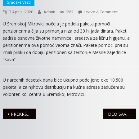
Gradske Vesti
On
Leave A Comment
7 Aprila, 2020
Admin
1262
STIGLI
U Sremskoj Mitrovici počela je podela paketa pomoći
PRVI
penzionerima čija su primanja niza od 30 hiljada dinara. Paketi
PAKETI
sadrže osnovne životne namirnice i sredstva za ličnu higijenu, a
POMOĆI
penzionerima ova pomoć veoma znači. Pakete pomoći prvi su
NA
imali priliku da dobiju penzioneri sa teritorije Mesne zajednice
ADRESE
“Sava”.
PENZIONER
U narednih desetak dana biće ukupno podeljeno oko 10.500
paketa, a za njihovu distribuciju na kućne adrese zaduženi su
volonteri kol centra u Sremskoj Mitrovici.
Navigacija
PREKRŠAJI ZABRANE KRETANjA
DEO SAVSKE ULICE U KUZMINU 10. APRILA BEZ STRUJE
članaka