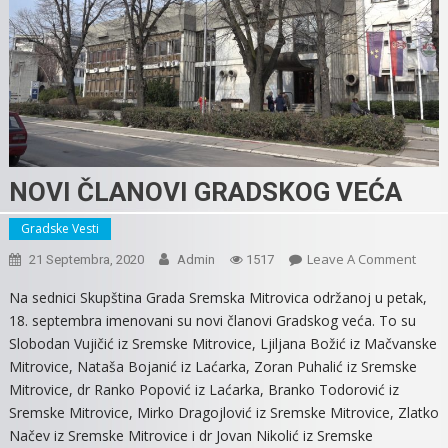
NOVI ČLANOVI GRADSKOG VEĆA
Gradske Vesti
On
Leave A Comment
21 Septembra, 2020
Admin
1517
NOVI
Na sednici Skupština Grada Sremska Mitrovica održanoj u petak,
ČLAN
18. septembra imenovani su novi članovi Gradskog veća. To su
GRA
Slobodan Vujičić iz Sremske Mitrovice, Ljiljana Božić iz Mačvanske
VEĆA
Mitrovice, Nataša Bojanić iz Laćarka, Zoran Puhalić iz Sremske
Mitrovice, dr Ranko Popović iz Laćarka, Branko Todorović iz
Sremske Mitrovice, Mirko Dragojlović iz Sremske Mitrovice, Zlatko
Načev iz Sremske Mitrovice i dr Jovan Nikolić iz Sremske