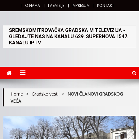
O NAMA
TV EMISIJE
IMPRESUM
KONTAKT
SREMSKOMITROVAČKA GRADSKA M TELEVIZIJA -
GLEDAJTE NAS NA KANALU 629. SUPERNOVA I 547.
KANALU IPTV
Home
>
Gradske vesti
>
NOVI ČLANOVI GRADSKOG
VEĆA