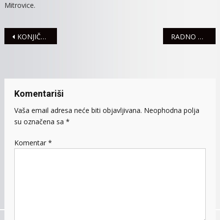
Mitrovice.
Navigacija
KONJIČKI KLUB „SREM“ PROSLAVIO PETI ROĐENDAN
RADNO U ULICI MAČVANSKI KEJ
članaka
Komentariši
Vaša email adresa neće biti objavljivana.
Neophodna polja
su označena sa
*
Komentar
*