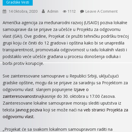
Gradske Vesti
On
Leave A Comment
14 Oktobra, 2020
Admin
1112
PROJEK
Američka agencija za međunarodni razvoj (USAID) poziva lokalne
USAID-
samouprave da se prijave za učešće u Projektu za odgovornu
A
vlast (GAI). Ove godine, Projekat će pružiti tehničku podršku trećoj
ZA
grupi koju će činiti do 12 gradova i opština kako bi se unapredila
ODGOV
transparentnost, promovisala odgovornost u radu lokalnih vlasti i
VLAST
podstaklo veće učešće građana u procesu donošenja odluka i
borbi protiv korupcije.
Sve zainteresovane samouprave u Republici Srbiji, uključujući
gradske opštine, mogu da se prijave za saradnju sa Projektom za
odgovornu vlast slanjem popunjene
Izjave o
zainteresovanosti
najkasnije do 30. oktobra u 17.00 časova.
Zainteresovane lokalne samouprave moraju slediti uputstva iz
teksta
Javnog poziva
koji se može naći na
veb stranici Projekta za
odgovornu vlast
.
„Projekat će sa svakom lokalnom samoupravom raditi na