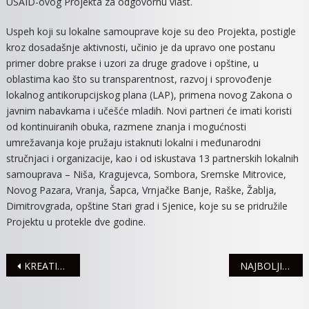
USAID-ovog Projekta za odgovornu vlast.
Uspeh koji su lokalne samouprave koje su deo Projekta, postigle
kroz dosadašnje aktivnosti, učinio je da upravo one postanu
primer dobre prakse i uzori za druge gradove i opštine, u
oblastima kao što su transparentnost, razvoj i sprovođenje
lokalnog antikorupcijskog plana (LAP), primena novog Zakona o
javnim nabavkama i učešće mladih. Novi partneri će imati koristi
od kontinuiranih obuka, razmene znanja i mogućnosti
umrežavanja koje pružaju istaknuti lokalni i međunarodni
stručnjaci i organizacije, kao i od iskustava 13 partnerskih lokalnih
samouprava – Niša, Kragujevca, Sombora, Sremske Mitrovice,
Novog Pazara, Vranja, Šapca, Vrnjačke Banje, Raške, Žablja,
Dimitrovgrada, opštine Stari grad i Sjenice, koje su se pridružile
Projektu u protekle dve godine.
Navigacija
KREATIVAN ČOVEK MOTIVISAN JE ŽELjOM DA POSTIGNE USPEH!
NAJBOLJI MITROVAČKI SPORTISTI PUTUJU U SARAJEVO NA ZAVRŠNICU SPORTSKIH IGARA MLADIH
članaka