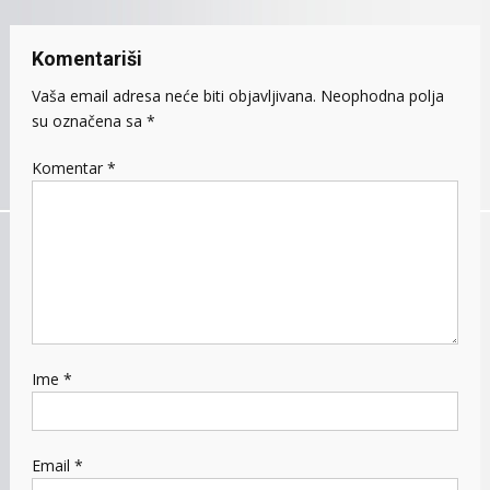
Komentariši
Vaša email adresa neće biti objavljivana.
Neophodna polja
su označena sa
*
Komentar
*
Ime
*
Email
*