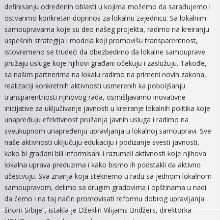
definisanju određenih oblasti u kojima možemo da sarađujemo i
ostvarimo konkretan doprinos za lokalnu zajednicu. Sa lokalnim
samoupravama koje su deo našeg projekta, radimo na kreiranju
uspešnih strategija i modela koji promovišu transparentnost,
istovremeno se trudeći da obezbedimo da lokalne samouprave
pružaju usluge koje njihovi građani očekuju i zaslužuju. Takođe,
sa našim partnerima na lokalu radimo na primeni novih zakona,
realizaciji konkretnih aktivnosti usmerenih ka poboljšanju
transparentnosti njihovog rada, osmišljavamo inovativne
inicijative za uključivanje javnosti u kreiranje lokalnih politika koje
unapređuju efektivnost pružanja javnih usluga i radimo na
sveukupnom unapređenju upravljanja u lokalnoj samoupravi. Sve
naše aktivnosti uključuju edukaciju i podizanje svesti javnosti,
kako bi građani bili informisani i razumeli aktivnosti koje njihova
lokalna uprava preduzima i kako bismo ih podstakli da aktivno
učestvuju. Sva znanja koja steknemo u radu sa jednom lokalnom
samoupravom, delimo sa drugim gradovima i opštinama u nadi
da ćemo i na taj način promovisati reformu dobrog upravljanja
širom Srbije“, istakla je Džeklin Vilijams Bridžers, direktorka