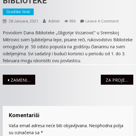
BIBLIOTEKE
Gradske Vesti
On
Leave A Comment
28 Januara, 2021
Admin
936
OD
Povodom Dana Biblioteke „Gligorije Vozarović“ u Sremskoj
1.
Mitrovici svim ljubiteljima lepe, pisane reči, rukovodstvo Biblioteke
DO
omogućilo je 50 odsto popusta na godišnju članarinu na svim
3.
odeljenjima. Svi sadašnji i budući korisnici u periodu od 1. do 3.
FEBRUAR
februara mogu iskoristiti ovu povlasticu.
50
ODSTO
POPUSTA
Navigacija
ZAMENIK POKRAJINSKOG SEKRETARA ZA SAOBRAĆAJ POHVALIO RAD MITROVAČKE ZIMSKE SLUŽBE
ZA PROJEKTE U OBLASTI SPORTA I SPORTSKE INFRASTRUKTURE U AP VOJVODINI 72 MILIONA DINARA
NA
ČLANARI
članaka
BIBLIOTE
Komentariši
Vaša email adresa neće biti objavljivana.
Neophodna polja
su označena sa
*