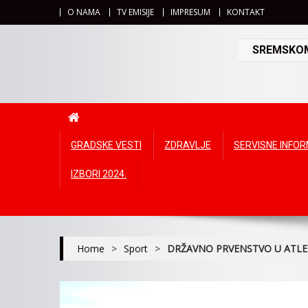
O NAMA
TV EMISIJE
IMPRESUM
KONTAKT
SREMSKOMI
GRADSKE VESTI
ZDRAVLJE
SERVISNE INFO
IZBORI 2024.
Home
>
Sport
>
DRŽAVNO PRVENSTVO U ATLET