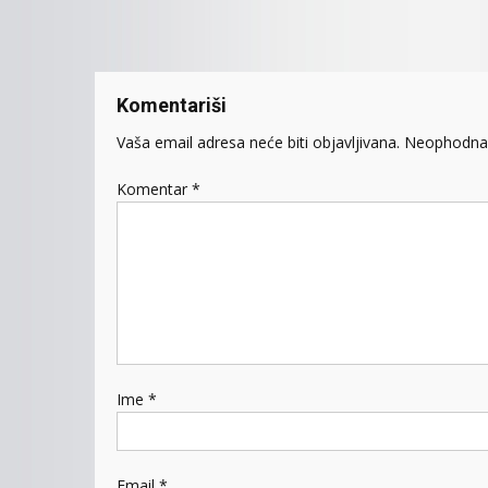
članaka
Komentariši
Vaša email adresa neće biti objavljivana.
Neophodna 
Komentar
*
Ime
*
Email
*