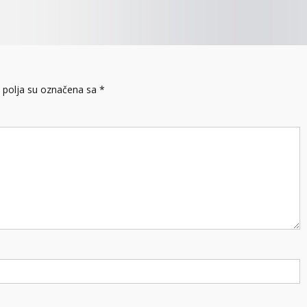
polja su označena sa
*