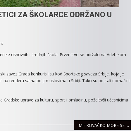
TICI ZA ŠKOLARCE ODRŽANO U
On
nt
DRŽAVNO
enike osnovnih i srednjih škola. Prvenstvo se održalo na Atletskom
PRVENSTVO
U
ATLETICI
ki savez Grada konkurisli su kod Sportskog saveza Srbije, koja je
ZA
li na tenderu sa najboljim uslovima u Srbiji. Tako su postali domaćini
ŠKOLARCE
ODRŽANO
U
a Gradske uprave za kulturu, sport i omladinu, poželevši učesnicima
SREMSKOJ
MITROVICI
MITROVAČKO MORE SE UREĐUJE ZA NOVU LETNJU SEZONU