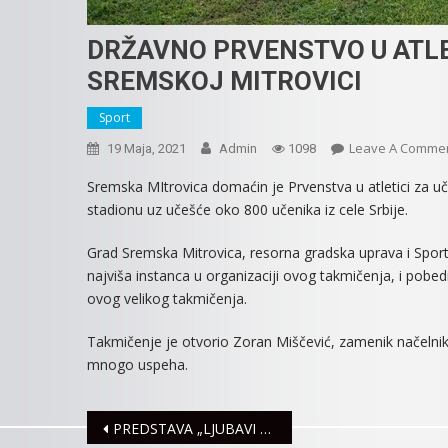
DRŽAVNO PRVENSTVO U ATLE
SREMSKOJ MITROVICI
Sport
Leave A Comme
19 Maja, 2021
Admin
1098
Sremska MItrovica domaćin je Prvenstva u atletici za uč
stadionu uz učešće oko 800 učenika iz cele Srbije.
Grad Sremska Mitrovica, resorna gradska uprava i Sports
najviša instanca u organizaciji ovog takmičenja, i pobedi
ovog velikog takmičenja.
Takmičenje je otvorio Zoran Miščević, zamenik načelnik
mnogo uspeha.
Navigacija
PREDSTAVA „LJUBAVI DŽORDŽA VAŠINGTONA“ PONOVO PRED MITROVAČKOM PUBLIKOM