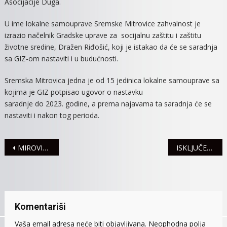
Asocijacije Duga.
IZUZET
NAPOR
U ime lokalne samouprave Sremske Mitrovice zahvalnost je
U
izrazio načelnik Gradske uprave za socijalnu zaštitu i zaštitu
BORBI
životne sredine, Dražen Riđošić, koji je istakao da će se saradnja
PROTIV
sa GIZ-om nastaviti i u budućnosti.
COVID
19
Sremska Mitrovica jedna je od 15 jedinica lokalne samouprave sa
PANDEM
kojima je GIZ potpisao ugovor o nastavku
saradnje do 2023. godine, a prema najavama ta saradnja će se
nastaviti i nakon tog perioda.
Navigacija
MIROVIĆ: ZA NABAVKU NOVE OPREME PRIVREDNICIMA 263,3 MILIONA DINARA
ISKLJUČENJA STRUJE ZA 15. NOVEMBAR
članaka
Komentariši
Vaša email adresa neće biti objavljivana.
Neophodna polja