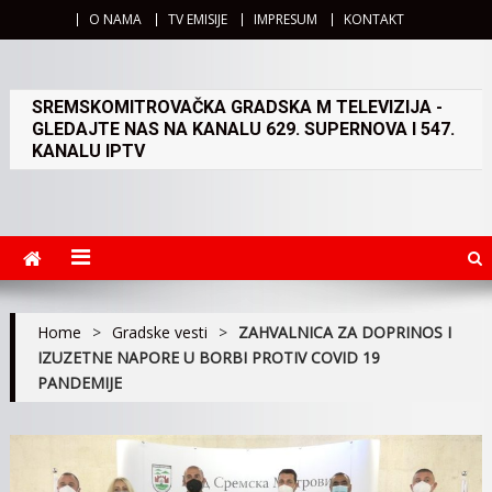
O NAMA
TV EMISIJE
IMPRESUM
KONTAKT
SREMSKOMITROVAČKA GRADSKA M TELEVIZIJA -
GLEDAJTE NAS NA KANALU 629. SUPERNOVA I 547.
KANALU IPTV
Home
>
Gradske vesti
>
ZAHVALNICA ZA DOPRINOS I
IZUZETNE NAPORE U BORBI PROTIV COVID 19
PANDEMIJE