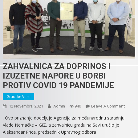
ZAHVALNICA ZA DOPRINOS I
IZUZETNE NAPORE U BORBI
PROTIV COVID 19 PANDEMIJE
Gradske Vesti
On
Leave A Comment
12 Novembra, 2021
Admin
940
ZAHVA
. Ovo priznanje dodeljuje Agencija za međunarodnu saradnju
ZA
Vlade Nemačke – GIZ, a zahvalnicu gradu na Savi uručio je
DOPRI
Aleksandar Prica, predsednik Upravnog odbora
I