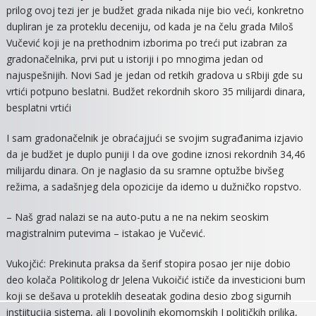
Signal
prilog ovoj tezi jer je budžet grada nikada nije bio veći, konkretno
Strani
dupliran je za proteklu deceniju, od kada je na čelu grada Miloš
Investi
Vučević koji je na prethodnim izborima po treći put izabran za
gradonačelnika, prvi put u istoriji i po mnogima jedan od
najuspešnijih. Novi Sad je jedan od retkih gradova u sRbiji gde su
vrtići potpuno beslatni. Budžet rekordnih skoro 35 milijardi dinara,
besplatni vrtići
I sam gradonačelnik je obraćajjući se svojim sugrađanima izjavio
da je budžet je duplo puniji I da ove godine iznosi rekordnih 34,46
milijardu dinara. On je naglasio da su sramne optužbe bivšeg
režima, a sadašnjeg dela opozicije da idemo u dužničko ropstvo.
– Naš grad nalazi se na auto-putu a ne na nekim seoskim
magistralnim putevima – istakao je Vučević.
Vukojčić: Prekinuta praksa da šerif stopira posao jer nije dobio
deo kolača Politikolog dr Jelena Vukoičić ističe da investicioni bum
koji se dešava u proteklih deseatak godina desio zbog sigurnih
instiitucija sistema, ali I povoljnih ekomomskih I političkih prilika,