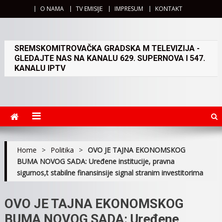
O NAMA
TV EMISIJE
IMPRESUM
KONTAKT
SREMSKOMITROVAČKA GRADSKA M TELEVIZIJA -
GLEDAJTE NAS NA KANALU 629. SUPERNOVA I 547.
KANALU IPTV
Home
>
Politika
>
OVO JE TAJNA EKONOMSKOG
BUMA NOVOG SADA: Uređene institucije, pravna
sigurnos,t stabilne finansinsije signal stranim investitorima
OVO JE TAJNA EKONOMSKOG
BUMA NOVOG SADA: Uređene