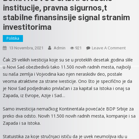
institucije, pravna sigurnos,t
stabilne finansinsije signal stranim
investitorima
Politika
On
Leave A Comment
13 Novembra, 2021
Admin
921
OVO
Čak 29 velikih ivesticija koje su se u proteklih desetak godina slile
JE
u Novi Sad obezbedivši tako 11.500 novih radnih mesta, najbolji
TAJNA
su naša zemlja i Vojvodina kao njen neraskidiv deo, postale
EKON
veoma atraktivne za strane ivesticije. Ono što je specifično je da
BUMA
je Novi Sad podjednako privlačan i za kapital sa Istoka i onaj sa
NOVO
Zapada, iz Evrope, Azije i Sad…
SADA:
Uređe
Samo investicija nemačkog Kontinentala povećaće BDP Srbije za
Instituc
preko dva odsto. Novih 11.500 novih radnih mesta, kompanije i sa
Pravna
Sigurn
Zapada i sa Istoka.
Stabiln
Statuistika za koje stručnjaci ističu da je uvek neumoljiva idu u
Finansi