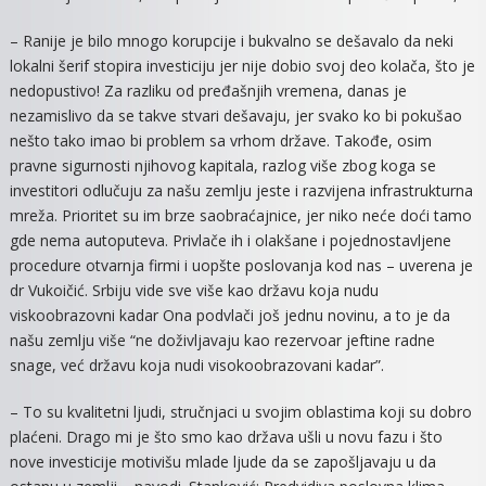
– Ranije je bilo mnogo korupcije i bukvalno se dešavalo da neki
lokalni šerif stopira investiciju jer nije dobio svoj deo kolača, što je
nedopustivo! Za razliku od pređašnjih vremena, danas je
nezamislivo da se takve stvari dešavaju, jer svako ko bi pokušao
nešto tako imao bi problem sa vrhom države. Takođe, osim
pravne sigurnosti njihovog kapitala, razlog više zbog koga se
investitori odlučuju za našu zemlju jeste i razvijena infrastrukturna
mreža. Prioritet su im brze saobraćajnice, jer niko neće doći tamo
gde nema autoputeva. Privlače ih i olakšane i pojednostavljene
procedure otvarnja firmi i uopšte poslovanja kod nas – uverena je
dr Vukoičić. Srbiju vide sve više kao državu koja nudu
viskoobrazovni kadar Ona podvlači još jednu novinu, a to je da
našu zemlju više “ne doživljavaju kao rezervoar jeftine radne
snage, već državu koja nudi visokoobrazovani kadar”.
– To su kvalitetni ljudi, stručnjaci u svojim oblastima koji su dobro
plaćeni. Drago mi je što smo kao država ušli u novu fazu i što
nove investicije motivišu mlade ljude da se zapošljavaju u da