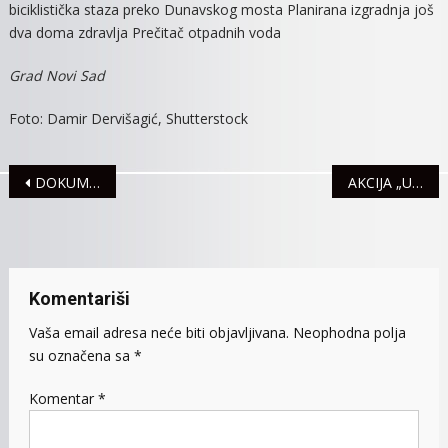
biciklistička staza preko Dunavskog mosta Planirana izgradnja još
dva doma zdravlja Prečitač otpadnih voda
Grad Novi Sad
Foto: Damir Dervišagić, Shutterstock
Navigacija
DOKUMENTARNI FILM „ZAŠTITIMO SOVE SREMICE“
AKCIJA „UM NA DRUM” ZA BOLJU VIDLJIVOST PEŠAKA I BICIKLISTA NOĆU
članaka
Komentariši
Vaša email adresa neće biti objavljivana.
Neophodna polja
su označena sa
*
Komentar
*