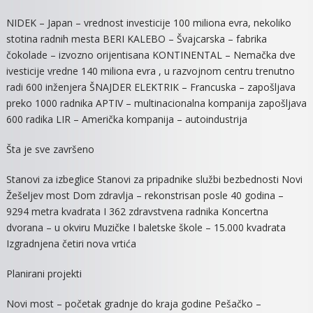
NIDEK – Japan – vrednost investicije 100 miliona evra, nekoliko
stotina radnih mesta BERI KALEBO – Švajcarska – fabrika
čokolade – izvozno orijentisana KONTINENTAL – Nemačka dve
ivesticije vredne 140 miliona evra , u razvojnom centru trenutno
radi 600 inženjera ŠNAJDER ELEKTRIK – Francuska – zapošljava
preko 1000 radnika APTIV – multinacionalna kompanija zapošljava
600 radika LIR – Američka kompanija – autoindustrija
Šta je sve završeno
Stanovi za izbeglice Stanovi za pripadnike službi bezbednosti Novi
Žešeljev most Dom zdravlja – rekonstrisan posle 40 godina –
9294 metra kvadrata I 362 zdravstvena radnika Koncertna
dvorana – u okviru Muzičke I baletske škole – 15.000 kvadrata
Izgradnjena četiri nova vrtića
Planirani projekti
Novi most – početak gradnje do kraja godine Pešačko –