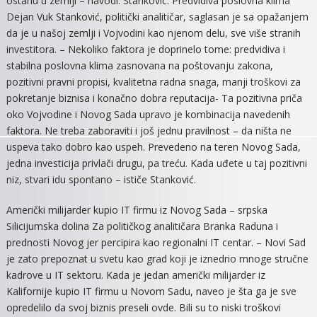
ostanu u zemlji – navodi. Stanković: Predvidiva poslovna klima
Dejan Vuk Stanković, politički analitičar, saglasan je sa opažanjem
da je u našoj zemlji i Vojvodini kao njenom delu, sve više stranih
investitora. – Nekoliko faktora je doprinelo tome: predvidiva i
stabilna poslovna klima zasnovana na poštovanju zakona,
pozitivni pravni propisi, kvalitetna radna snaga, manji troškovi za
pokretanje biznisa i konačno dobra reputacija- Ta pozitivna priča
oko Vojvodine i Novog Sada upravo je kombinacija navedenih
faktora. Ne treba zaboraviti i još jednu pravilnost – da ništa ne
uspeva tako dobro kao uspeh. Prevedeno na teren Novog Sada,
jedna investicija privlači drugu, pa treću. Kada uđete u taj pozitivni
niz, stvari idu spontano – ističe Stanković.
Američki milijarder kupio IT firmu iz Novog Sada – srpska
Silicijumska dolina Za političkog analitičara Branka Raduna i
prednosti Novog jer percipira kao regionalni IT centar. – Novi Sad
je zato prepoznat u svetu kao grad koji je iznedrio mnoge stručne
kadrove u IT sektoru. Kada je jedan američki milijarder iz
Kalifornije kupio IT firmu u Novom Sadu, naveo je šta ga je sve
opredelilo da svoj biznis preseli ovde. Bili su to niski troškovi