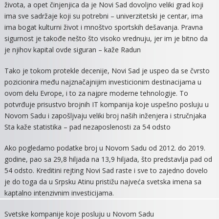
života, a opet činjenjica da je Novi Sad dovoljno veliki grad koji
ima sve sadržaje koji su potrebni – univerzitetski je centar, ima
ima bogat kulturni život i mnoštvo sportskih dešavanja. Pravna
sigurnost je takođe nešto što visoko vrednuju, jer im je bitno da
je njihov kapital ovde siguran – kaže Radun
Tako je tokom protekle decenije, Novi Sad je uspeo da se čvrsto
pozicionira među najznačajnijim investicionim destinacijama u
ovom delu Evrope, i to za najpre moderne tehnologije. To
potvrđuje prisustvo brojnih IT kompanija koje uspešno posluju u
Novom Sadu i zapošljvaju veliki broj naših inženjera i stručnjaka
Sta kaže statistika – pad nezaposlenosti za 54 odsto
Ako pogledamo podatke broj u Novom Sadu od 2012. do 2019.
godine, pao sa 29,8 hiljada na 13,9 hiljada, što predstavlja pad od
54 odsto. Kreditini rejting Novi Sad raste i sve to zajedno dovelo
je do toga da u Srpsku Atinu pristižu najveća svetska imena sa
kaptalno intenzivnim investicijama.
Svetske kompanije koje posluju u Novom Sadu