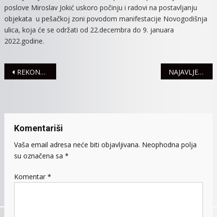
poslove Miroslav Jokić uskoro počinju i radovi na postavljanju
objekata u pešačkoj zoni povodom manifestacije Novogodišnja
ulica, koja će se održati od 22.decembra do 9. januara
2022.godine.
Navigacija
REKONSTRUKCIJA PROMETNE RASKRSNICE U VELIKIM RADINCIMA
NAJAVLJENA ISKLJUČENJA STRUJE ZA 3. DECEMBAR
članaka
Komentariši
Vaša email adresa neće biti objavljivana.
Neophodna polja
su označena sa
*
Komentar
*