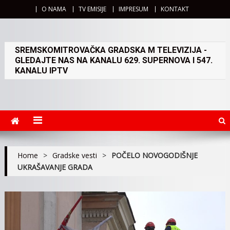
O NAMA
TV EMISIJE
IMPRESUM
KONTAKT
SREMSKOMITROVAČKA GRADSKA M TELEVIZIJA -
GLEDAJTE NAS NA KANALU 629. SUPERNOVA I 547.
KANALU IPTV
Home
>
Gradske vesti
>
POČELO NOVOGODIŠNJE
UKRAŠAVANJE GRADA