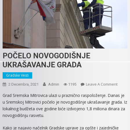
POČELO NOVOGODIŠNJE
UKRAŠAVANJE GRADA
Gradske Vesti
On
Leave A Comment
2 Decembra, 2021
Admin
1195
POČEL
Grad Sremska Mitrovica ulazi u praznično raspoloženje. Danas je
NOVOG
u Sremskoj Mitrovici počelo je novogodišnje ukrašavanje grada. Iz
UKRAŠ
lokalnog budžeta ove godine biće izdvojeno 1,8 miliona dinara za
GRADA
novogodišnju rasvetu.
Kako je najavio načelnik Gradske uprave za opšte i zajedničke