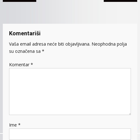
NEZG
članaka
Komentariši
Vaša email adresa neće biti objavljivana.
Neophodna polja
su označena sa
*
Komentar
*
Ime
*