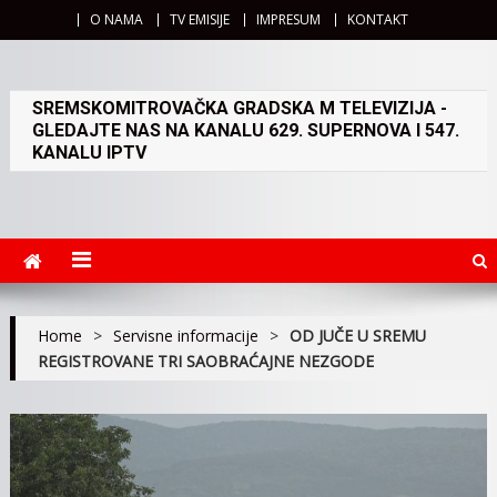
O NAMA
TV EMISIJE
IMPRESUM
KONTAKT
SREMSKOMITROVAČKA GRADSKA M TELEVIZIJA -
GLEDAJTE NAS NA KANALU 629. SUPERNOVA I 547.
KANALU IPTV
Home
>
Servisne informacije
>
OD JUČE U SREMU
REGISTROVANE TRI SAOBRAĆAJNE NEZGODE