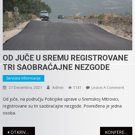
OD JUČE U SREMU REGISTROVANE
TRI SAOBRAĆAJNE NEZGODE
Servisne Informacije
On
Leave A Comment
21 Decembra, 2021
Admin
1141
OD
Od juče, na području Policijske uprave u Sremskoj Mitrovici,
JUČE
registrovane su tri saobraćajne nezgode. Povređena je jedna
U
osoba.
SREM
REGI
TRI
Navigacija
OTKRIVENI SAOBRAĆAJNI PREKRŠAJI
KONFERENCIJA PROJEKTA „COOP FWD“ USPEŠNO ODRŽANA
SAOB