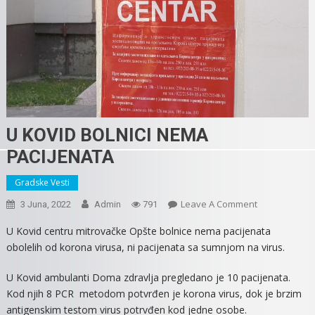
U KOVID BOLNICI NEMA
PACIJENATA
Gradske Vesti
On
Leave A Comment
3 Juna, 2022
Admin
791
U
U Kovid centru mitrovačke Opšte bolnice nema pacijenata
KOVID
obolelih od korona virusa, ni pacijenata sa sumnjom na virus.
BOLNICI
NEMA
U Kovid ambulanti Doma zdravlja pregledano je 10 pacijenata.
PACIJENATA
Kod njih 8 PCR metodom potvrđen je korona virus, dok je brzim
antigenskim testom virus potrvđen kod jedne osobe.