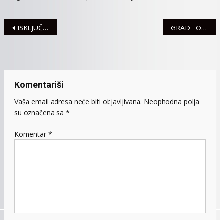
Navigacija
ISKLJUČENJA STRUJE ZA PONEDELJAK, 6.JUN
GRAD I OVE GODINE FINANSIRA MATURANTSKE PROSLAVE
članaka
Komentariši
Vaša email adresa neće biti objavljivana.
Neophodna polja
su označena sa
*
Komentar
*