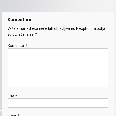
Komentariši
Vaša email adresa neće biti objavljivana.
Neophodna polja
su označena sa
*
Komentar
*
Ime
*
Email
*