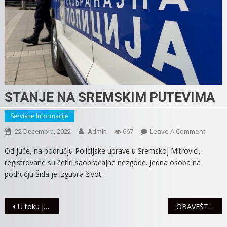
STANJE NA SREMSKIM PUTEVIMA
Servisne Informacije
On
Leave A Comment
22 Decembra, 2022
Admin
667
STANJE
Od juče, na području Policijske uprave u Sremskoj Mitrovici,
NA
registrovane su četiri saobraćajne nezgode. Jedna osoba na
SREMS
području Šida je izgubila život.
PUTEV
Navigacija
U toku je LOV NA AVATARE – Zaigraj Texas Hold’emispunimisijui PREUZMI TURNIRSKU ULAZNICU!
OBAVEŠTENJE JP ” SREM-GAS”
članaka