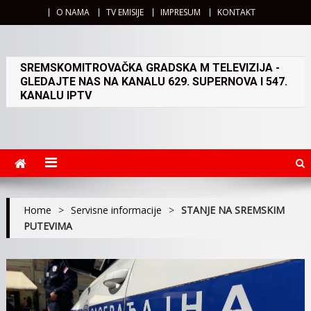
O NAMA
TV EMISIJE
IMPRESUM
KONTAKT
SREMSKOMITROVAČKA GRADSKA M TELEVIZIJA -
GLEDAJTE NAS NA KANALU 629. SUPERNOVA I 547.
KANALU IPTV
Home
>
Servisne informacije
>
STANJE NA SREMSKIM
PUTEVIMA