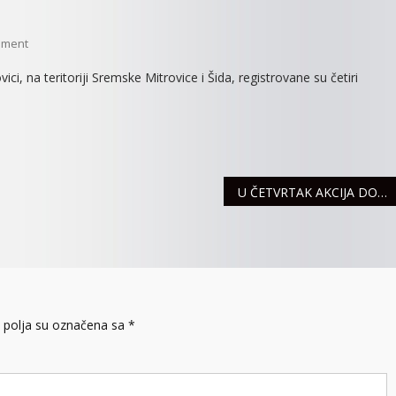
On
mment
STANJE
ci, na teritoriji Sremske Mitrovice i Šida, registrovane su četiri
NA
SREMSKOM
PUTEVIMA
U ČETVRTAK AKCIJA DOBROVOLJNOG DAVANJA KRVI
polja su označena sa
*