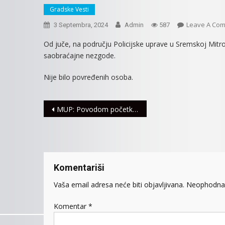
Gradske Vesti
Leave A Co
3 Septembra, 2024
Admin
587
Od juče, na području Policijske uprave u Sremskoj Mitrovi
saobraćajne nezgode.
Nije bilo povređenih osoba.
Navigacija
MUP: Povodom početka školske godine policija će vršiti kontrolu u zonama škola
članaka
Komentariši
Vaša email adresa neće biti objavljivana.
Neophodna 
Komentar
*