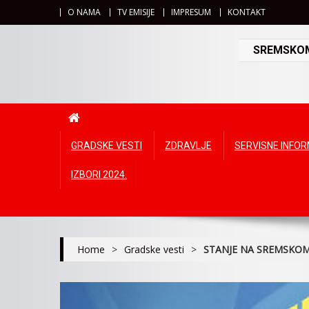
O NAMA
TV EMISIJE
IMPRESUM
KONTAKT
SREMSKOMI
GRADSKE VESTI
ZDRAVLJE
SERVISNE INFO
IZBORI 2024.
Home
>
Gradske vesti
>
STANJE NA SREMSKO