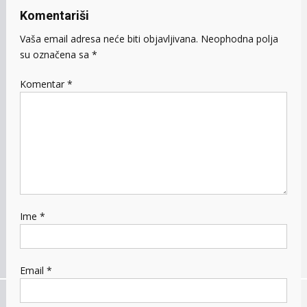
Komentariši
Vaša email adresa neće biti objavljivana.
Neophodna polja
su označena sa
*
Komentar
*
Ime
*
Email
*