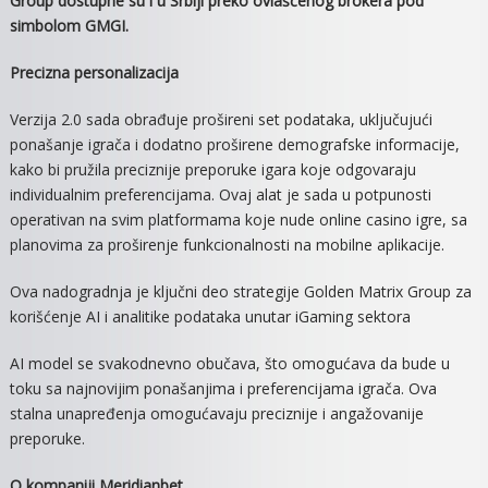
Group dostupne su i u Srbiji preko ovlašćenog brokera pod
simbolom GMGI.
Precizna personalizacija
Verzija 2.0 sada obrađuje prošireni set podataka, uključujući
ponašanje igrača i dodatno proširene demografske informacije,
kako bi pružila preciznije preporuke igara koje odgovaraju
individualnim preferencijama. Ovaj alat je sada u potpunosti
operativan na svim platformama koje nude online casino igre, sa
planovima za proširenje funkcionalnosti na mobilne aplikacije.
Ova nadogradnja je ključni deo strategije Golden Matrix Group za
korišćenje AI i analitike podataka unutar iGaming sektora
AI model se svakodnevno obučava, što omogućava da bude u
toku sa najnovijim ponašanjima i preferencijama igrača. Ova
stalna unapređenja omogućavaju preciznije i angažovanije
preporuke.
O kompaniji Meridianbet