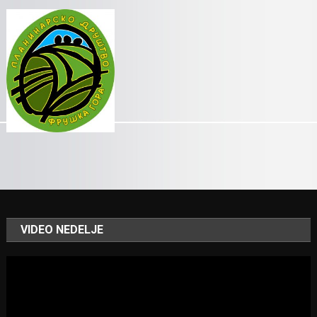
VIDEO NEDELJE
Video
Player