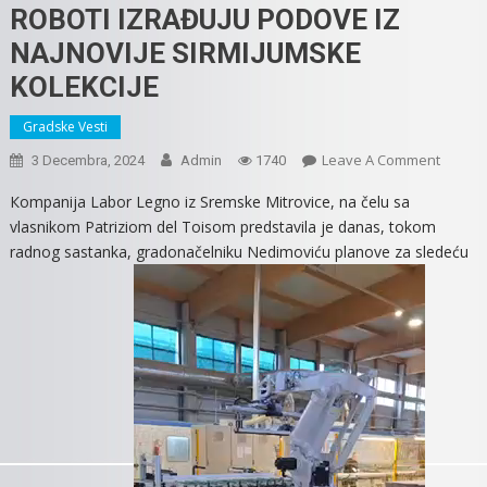
ROBOTI IZRAĐUJU PODOVE IZ
NAJNOVIJE SIRMIJUMSKE
KOLEKCIJE
Gradske Vesti
On
Leave A Comment
3 Decembra, 2024
Admin
1740
ROBOT
Кompanija Labor Legno iz Sremske Mitrovice, na čelu sa
IZRAĐU
vlasnikom Patriziom del Toisom predstavila je danas, tokom
PODOV
radnog sastanka, gradonačelniku Nedimoviću planove za sledeću
IZ
NAJNOV
SIRMIJ
KOLEKC