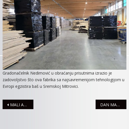
Gradonačelnik Nedimović u obraćanju prisutnima izrazio je
zadovoljstvo što ova fabrika sa najsavremenijom tehnologijom u
Evropi egzistira baš u Sremskoj Mitrovici.
Navigacija
MALI AMBASADORI NAŠEG GRADA – devetogodišnji virtuoz na klaviru
DAN MANGULICE U SUBOTU 7. DECEMBRA
članaka