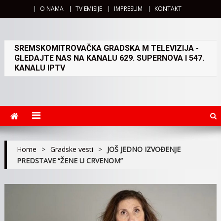
O NAMA
TV EMISIJE
IMPRESUM
KONTAKT
SREMSKOMITROVAČKA GRADSKA M TELEVIZIJA -
GLEDAJTE NAS NA KANALU 629. SUPERNOVA I 547.
KANALU IPTV
Home
>
Gradske vesti
>
JOŠ JEDNO IZVOĐENJE
PREDSTAVE “ŽENE U CRVENOM”