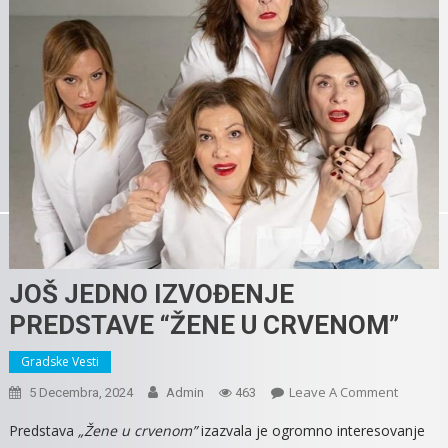
JOŠ JEDNO IZVOĐENJE
PREDSTAVE “ŽENE U CRVENOM”
Gradske Vesti
On
Leave A Comment
5 Decembra, 2024
Admin
463
JOŠ
Predstava
„Žene u crvenom”
izazvala je ogromno interesovanje
JEDNO