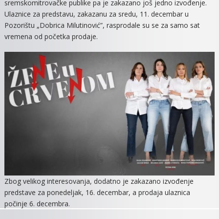
sremskomitrovačke publike pa je zakazano još jedno izvođenje.
IZVOĐEN
Ulaznice za predstavu, zakazanu za sredu, 11. decembar u
PREDST
Pozorištu „Dobrica Milutinović”, rasprodale su se za samo sat
“ŽENE
vremena od početka prodaje.
U
CRVENO
Zbog velikog interesovanja, dodatno je zakazano izvođenje
predstave za ponedeljak, 16. decembar, a prodaja ulaznica
počinje 6. decembra.