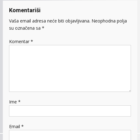
Komentariši
Vaša email adresa neće biti objavljivana.
Neophodna polja
su označena sa
*
Komentar
*
Ime
*
Email
*