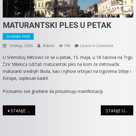
MATURANTSKI PLES U PETAK
Gradske Vesti
On
Leave A Comment
14 Maja, 2026
Admin
190
MATURANTS
U Sremskoj Mitrovici će se u petak, 15. maja, u 18 časova na Trgu
PLES
Ćire Milekića održati maturantski ples na kom će mitrovački
U
maturanti srednjih škola, kao i njihovi vršnjaci na trgovima Srbije i
PETAK
Evrope, zaplesati kadril.
Pozivamo sve građane da prisustvuju manifestaciji.
Navigacija
STANJE NA PUTEVIMA
STANJE U SAOBRAĆAJU
članaka