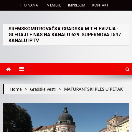
O NAMA
TV EMISIJE
IMPRESUM
KONTAKT
SREMSKOMITROVAČKA GRADSKA M TELEVIZIJA -
GLEDAJTE NAS NA KANALU 629. SUPERNOVA I 547.
KANALU IPTV
Home
>
Gradske vesti
>
MATURANTSKI PLES U PETAK