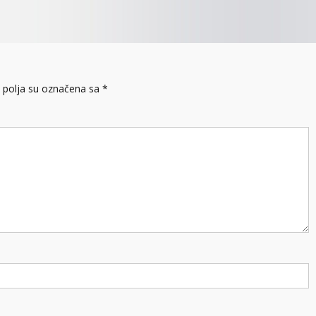
polja su označena sa
*