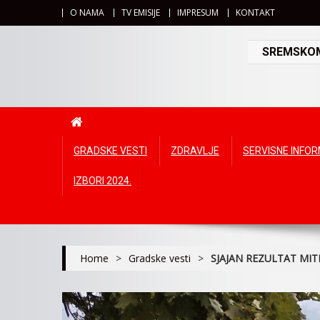
O NAMA
TV EMISIJE
IMPRESUM
KONTAKT
SREMSKOMI
GRADSKE VESTI
ZDRAVLJE
SERVISNE INFO
IZBORI 2024.
Home
>
Gradske vesti
>
SJAJAN REZULTAT MIT