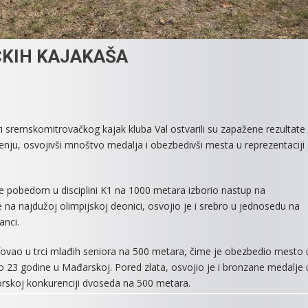
ČKIH KAJAKAŠA
On
SJAJAN
ri sremskomitrovačkog kajak kluba Val ostvarili su zapažene rezultate
REZULTAT
ju, osvojivši mnoštvo medalja i obezbedivši mesta u reprezentaciji
MITROVAČKIH
KAJAKAŠA
 je pobedom u disciplini K1 na 1000 metara izborio nastup na
na najdužoj olimpijskoj deonici, osvojio je i srebro u jednosedu na
anci.
jumfovao u trci mlađih seniora na 500 metara, čime je obezbedio mesto 
do 23 godine u Mađarskoj. Pored zlata, osvojio je i bronzane medalje 
iorskoj konkurenciji dvoseda na 500 metara.