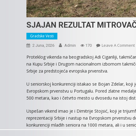
SJAJAN REZULTAT MITROVA
Gradske Vesti
Leave A Comment
2 Juna, 2026
Admin
170
Proteklog vikenda na beogradskoj Adi Ciganliji, takmiča
na Kupu Srbije i Drugom nacionalnom izbornom takmičen
Srbije za predstojeća evropska prvenstva.
U seniorskoj konkurenciji istakao se Bojan Zdelar, koji
Evropskom prvenstvu u Portugalu. Pored zlatne medalje 
500 metara, kao i četvrto mesto u dvosedu na istoj dist
Uspešan vikend imao je i Dimitrije Stojsić, koji je tri
reprezentaciji Srbije i nastup na Evropskom prvenstvu 
konkurenciji mlađih seniora na 1000 metara, ali i u sen