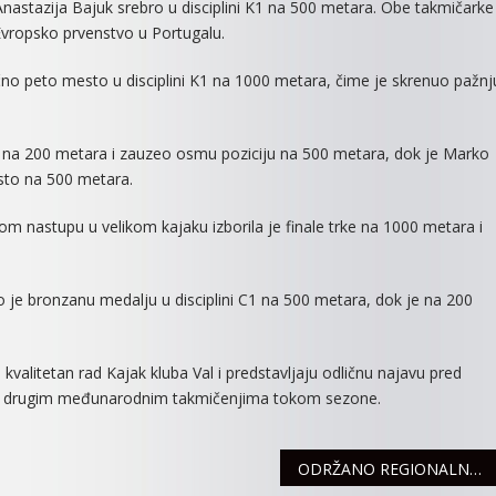
nastazija Bajuk srebro u disciplini K1 na 500 metara. Obe takmičarke
 Evropsko prvenstvo u Portugalu.
ično peto mesto u disciplini K1 na 1000 metara, čime je skrenuo pažnj
nzu na 200 metara i zauzeo osmu poziciju na 500 metara, dok je Marko
to na 500 metara.
om nastupu u velikom kajaku izborila je finale trke na 1000 metara i
o je bronzanu medalju u disciplini C1 na 500 metara, dok je na 200
kvalitetan rad Kajak kluba Val i predstavljaju odličnu najavu pred
 i drugim međunarodnim takmičenjima tokom sezone.
ODRŽANO REGIONALNO TAKMIČENJE “PAŽLJIVKOVA SMOTRA”