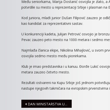
Među seniorkama, Marija Dostanić osvojila je zlato, a A
potvrdile su mesto u reprezentaciji Srbije i plasman na
Kod juniora, mlađi junior Dušan Filipović zauzeo je odl
kao kandidat za reprezentativni sastav.
U konkurenciji kadeta, Julijan Petrović osvojio je bro
Pevac zauzeo peto mesto na 1000 metara i sedmo mes
Najmlađa članica ekipe, Nikolina Mihajlović, u svom prv
osvojila sedmo mesto među pionirkama.
Klub je imao predstavnika i u kanuu. Đorđe Lukić osvoji
metara zauzeo četvrto mesto.
Rezultati ostvareni na Kupu Srbije još jednom potvrđuju 
nastupe njegovih takmičara na evropskim prvenstvima
Navigacija
DAN MINISTARSTVA UNUTRAŠNJIH POSLOVA,SLAVA MINISTARSTVA I DAN POLICIJE