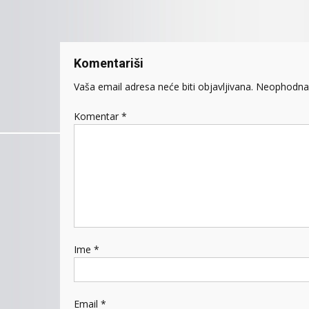
članaka
Komentariši
Vaša email adresa neće biti objavljivana.
Neophodna 
Komentar
*
Ime
*
Email
*