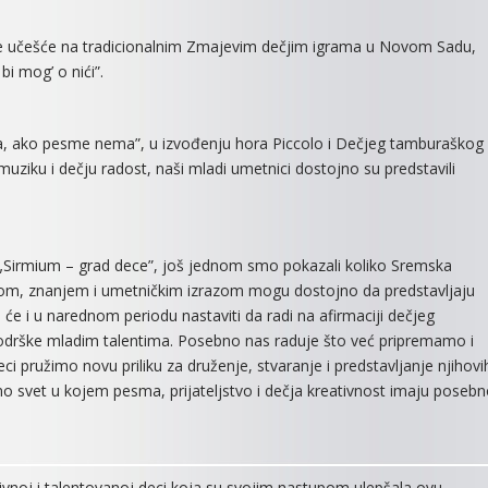
On
Udruženje
 je učešće na tradicionalnim Zmajevim dečjim igrama u Novom Sadu,
„Sirmium
i mog’ o nići”.
–
Grad
Dece”
a, ako pesme nema”, u izvođenju hora Piccolo i Dečjeg tamburaškog
Na
uziku i dečju radost, naši mladi umetnici dostojno su predstavili
69.
Zmajevim
Dečjim
Igrama
a „Sirmium – grad dece”, još jednom smo pokazali koliko Sremska
adom, znanjem i umetničkim izrazom mogu dostojno da predstavljaju
će i u narednom periodu nastaviti da radi na afirmaciji dečjeg
 podrške mladim talentima. Posebno nas raduje što već pripremamo i
deci pružimo novu priliku za druženje, stvaranje i predstavljanje njihovi
o svet u kojem pesma, prijateljstvo i dečja kreativnost imaju poseb
ivnoj i talentovanoj deci koja su svojim nastupom ulepšala ovu