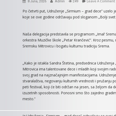
Leave A Comment
8 Juna, 2026
Admin
249
Po četvrti put, Udruženje „Sirmium – grad dece” uzelo
koje se ove godine održavaju pod sloganom „Bolji svet b
Naša delegacija predstavila se programom „Imal’ Srem
orkestra Muzičke škole „Petar Krančević”. Kroz pesmu, m
Sremsku Mitrovicu i bogatu kulturnu tradiciju Srema.
„Kako je istakla Sandra Štetina, predsednica Udruženj
Mitrovica ima talentovane dece i mladih koji svojim r
svoj grad na najznačajnijim manifestacijama. Udruženje 
stvaralaštva, negovanju kulturnih vrednosti i pružanju
peti festival, koji će biti održan na jesen, sa željom da 
izuzetnih sposobnosti. Ponosni smo što zajedno gradim
mesto.”
Iz Udruženja „Sirmium – grad dece” zahvaljuju se svoj d