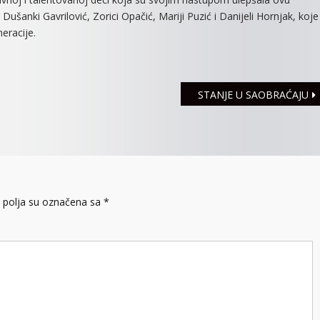
šanki Gavrilović, Zorici Opačić, Mariji Puzić i Danijeli Hornjak, koje
eracije.
STANJE U SAOBRAĆAJU
polja su označena sa
*