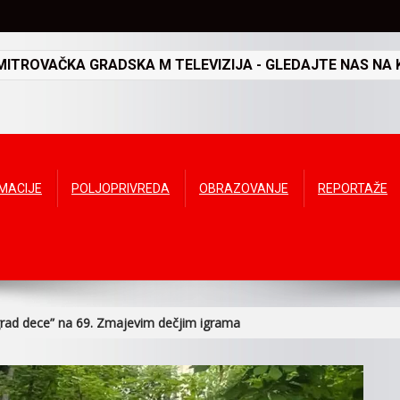
TROVAČKA GRADSKA M TELEVIZIJA - GLEDAJTE NAS NA K
RMACIJE
POLJOPRIVREDA
OBRAZOVANJE
REPORTAŽE
rad dece” na 69. Zmajevim dečjim igrama