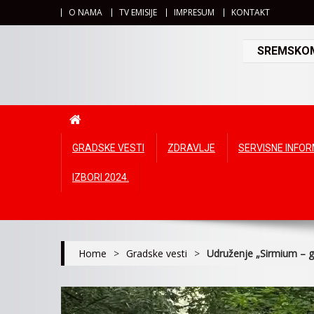
O NAMA
TV EMISIJE
IMPRESUM
KONTAKT
SREMSKOMI
GRADSKE VESTI
ZDRAVLJE
SERVISNE INFO
IZBORI 2024.
Home
>
Gradske vesti
>
Udruženje „Sirmium – g