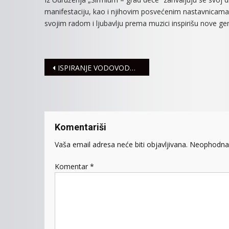
manifestaciju, kao i njihovim posvećenim nastavnicama Du
svojim radom i ljubavlju prema muzici inspirišu nove gen
Navigacija
ISPIRANJE VODOVODNE MREŽE U SREDU I ČETVRTAK – MOGUĆE ZAMUĆENJE VODE I NIŽI PRITISAK
članaka
Komentariši
Vaša email adresa neće biti objavljivana.
Neophodna 
Komentar
*