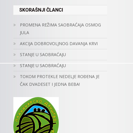
SKORAŠNJI ČLANCI
PROMENA REŽIMA SAOBRAĆAJA OSMOG
JULA
AKCIJA DOBROVOLJNOG DAVANJA KRVI
STANJE U SAOBRAĆAJU
STANJE U SAOBRAĆAJU
TOKOM PROTEKLE NEDELJE ROĐENA JE
ČAK DVADESET I JEDNA BEBA!