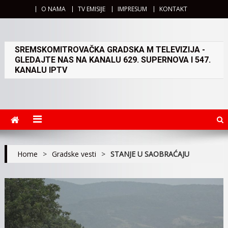
O NAMA
TV EMISIJE
IMPRESUM
KONTAKT
SREMSKOMITROVAČKA GRADSKA M TELEVIZIJA -
GLEDAJTE NAS NA KANALU 629. SUPERNOVA I 547.
KANALU IPTV
Home
>
Gradske vesti
>
STANJE U SAOBRAĆAJU