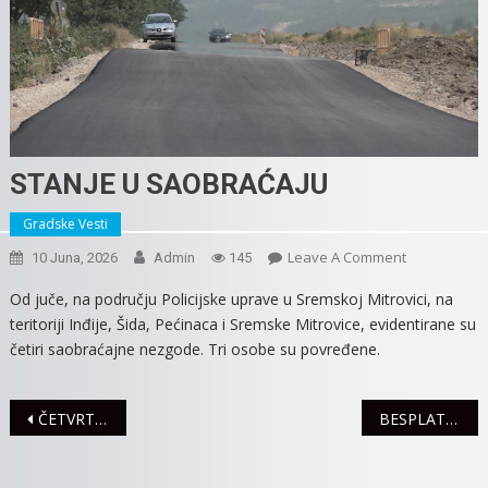
STANJE U SAOBRAĆAJU
Gradske Vesti
On
Leave A Comment
10 Juna, 2026
Admin
145
STANJE
Od juče, na području Policijske uprave u Sremskoj Mitrovici, na
U
teritoriji Inđije, Šida, Pećinaca i Sremske Mitrovice, evidentirane su
SAOBRAĆAJ
četiri saobraćajne nezgode. Tri osobe su povređene.
Navigacija
ČETVRTI ART FRONT FESTIVAL 21. I 22. AVGUSTA U SREMSKOJ MITROVICI
BESPLATNE AUDIO-KNJIGE ZA ČLANOVE BIBLIOTEKE “GLIGORIJE VOZAROVIĆ”
članaka