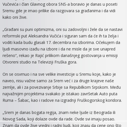
Vučevića i član Glavnog obora SNS-a boravio je danas u poseti
VUČI
Sremu gde je imao prilike da razgovara sa građanima i da vidi
I
kako oni žive.
SNS-
U
„Građani su puni optimizma, oni su zadovoljni i žele da se nastavi
JE
reformski put Aleksandra Vučića i siguran sam da će ih ta želja i
VIŠA
voditi kada budu glasali 17. decembra na izborima. Očekujem da
NEGO
ljudi masovno izađu na izbore i da ne misle da je sve unapred
NA
PROŠ
rešeno“, rekao je Rajić prilikom današnjeg gostovanja u emisiji
IZBOR
Otvoreni studio na Televiziji Fruška gora.
On se osvrnuo i na sve velike investicije u Sremu koje, kako je
naveo, nisu važne samo za Srem već i za druge krajeve naše
zemlje, ali i za povezivanje Srbije sa Repubilkom Srpskom. Među
najvažnijim projektima svakako je istakao završetak Auto puta
Ruma – Šabac, kao i radove na izgradnji Fruškogorskog koridora.
„Srem je danas bogata regija, znam neke ljude iz Beograda ili
Novog Sada, koji dolaze ovde da rade. Ovde svi imaju posao.
Znam da ovde žive vredni i radni ljudi, koji znaju da cene ono što