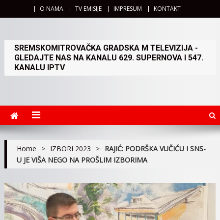
O NAMA
TV EMISIJE
IMPRESUM
KONTAKT
SREMSKOMITROVAČKA GRADSKA M TELEVIZIJA -
GLEDAJTE NAS NA KANALU 629. SUPERNOVA I 547.
KANALU IPTV
Home
>
IZBORI 2023
>
RAJIĆ: PODRŠКA VUČIĆU I SNS-
U JE VIŠA NEGO NA PROŠLIM IZBORIMA