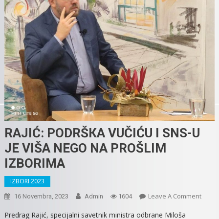
RAJIĆ: PODRŠКA VUČIĆU I SNS-U
JE VIŠA NEGO NA PROŠLIM
IZBORIMA
IZBORI 2023
On
Leave A Comment
16 Novembra, 2023
Admin
1604
RAJIĆ:
Predrag Rajić, specijalni savetnik ministra odbrane Miloša
PODR