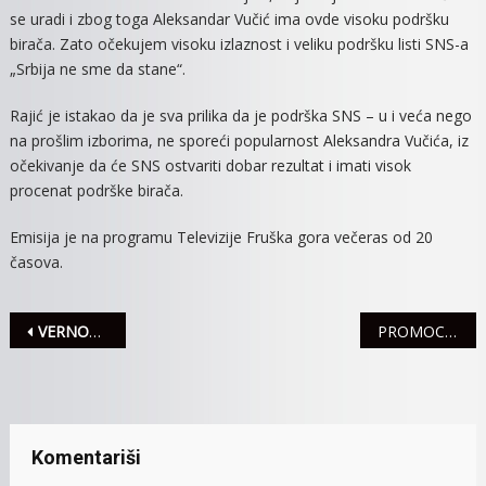
se uradi i zbog toga Aleksandar Vučić ima ovde visoku podršku
birača. Zato očekujem visoku izlaznost i veliku podršku listi SNS-a
„Srbija ne sme da stane“.
Rajić je istakao da je sva prilika da je podrška SNS – u i veća nego
na prošlim izborima, ne sporeći popularnost Aleksandra Vučića, iz
očekivanje da će SNS ostvariti dobar rezultat i imati visok
procenat podrške birača.
Emisija je na programu Televizije Fruška gora večeras od 20
časova.
Navigacija
VERNOST SE PIŠE MILIONOM! Zabavljaj se iz nedelje u nedelju – čeka te fantastičan bonus!
PROMOCIJA ZBORNIKA SVETOGORAC BROJ 3
članaka
Komentariši