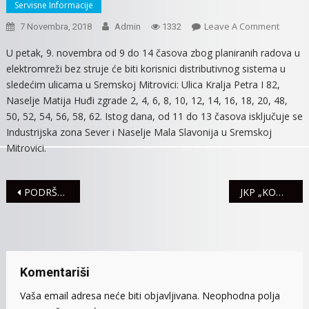
Servisne Informacije
On
Leave A Comment
7 Novembra, 2018
Admin
1332
U
U petak, 9. novembra od 9 do 14 časova zbog planiranih radova u
PETAK
elektromreži bez struje će biti korisnici distributivnog sistema u
NASELJ
sledećim ulicama u Sremskoj Mitrovici: Ulica Kralja Petra I 82,
MATIJA
Naselje Matija Huđi zgrade 2, 4, 6, 8, 10, 12, 14, 16, 18, 20, 48,
HUĐI
50, 52, 54, 56, 58, 62. Istog dana, od 11 do 13 časova isključuje se
BEZ
Industrijska zona Sever i Naselje Mala Slavonija u Sremskoj
STRUJE
Mitrovici.
Navigacija
PODRŠKA MITROVAČKIM PROIZVOĐAČIMA SIRA I SUVOMESNATIH PROIZVODA U PLASMANU PROIZVODA
JKP „KOMUNALIJE“: RADNO VREME ZA 12. NOVEMBAR
članaka
Komentariši
Vaša email adresa neće biti objavljivana.
Neophodna polja