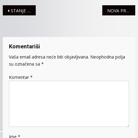
Navigacija
STANjE U SAOBRAĆAJU
NOVA PREDSTAVA ZA DECU
članaka
Komentariši
Vaša email adresa neće biti objavljivana.
Neophodna polja
su označena sa
*
Komentar
*
Ime
*