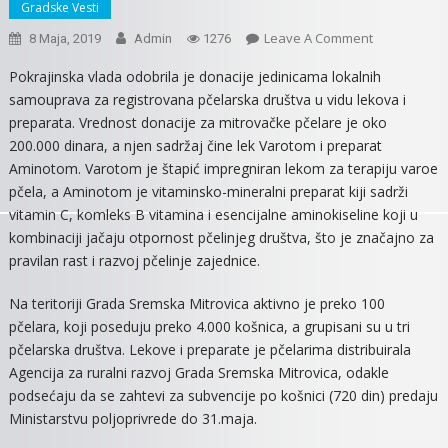
Gradske Vesti
On
Leave A Comment
8 Maja, 2019
Admin
1276
DONACIJA
Pokrajinska vlada odobrila je donacije jedinicama lokalnih
MITROVAČK
samouprava za registrovana pčelarska društva u vidu lekova i
PČELARIMA
preparata. Vrednost donacije za mitrovačke pčelare je oko
200.000 dinara, a njen sadržaj čine lek Varotom i preparat
Aminotom. Varotom je štapić impregniran lekom za terapiju varoe
pčela, a Aminotom je vitaminsko-mineralni preparat kiji sadrži
vitamin C, komleks B vitamina i esencijalne aminokiseline koji u
kombinaciji jačaju otpornost pčelinjeg društva, što je značajno za
pravilan rast i razvoj pčelinje zajednice.
Na teritoriji Grada Sremska Mitrovica aktivno je preko 100
pčelara, koji poseduju preko 4.000 košnica, a grupisani su u tri
pčelarska društva. Lekove i preparate je pčelarima distribuirala
Agencija za ruralni razvoj Grada Sremska Mitrovica, odakle
podsećaju da se zahtevi za subvencije po košnici (720 din) predaju
Ministarstvu poljoprivrede do 31.maja.