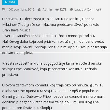
Kultura
On
Leave A Comment
10 Decembra, 2019
Admin
1273
INKLU
U četvrtak 12. decembra u 18:00 sati u Pozorištu „Dobrica
PRED
Milutinović“ odigraće se inkluzivna predstava „Svet“ po tekstu
„SVET
Branislava Nušića.
PRED
“Svet” je satirična priča o jednoj srećnoj i mirnoj porodici iz
MITR
Nušićevog doba koja pod pritiskom okruženja – odnosno sveta,
PUBL
menja svoje navike, postaje rob tuđih mišljenja i sve je nesrećnija,
do samog raspleta.
Predstava „Svet“ je kruna dugogodišnje karijere vođe dramske
sekcije Lepe Stanković, koja je pripremila korisnike i režirala
predstavu.
U ovom zahtevnom komadu, koji traje oko 50 minuta, glumi 10
osoba sa smetnjama u razvoju i 2 osobe iz opšte populacije.
Glavni glumac, Dubravko Filippi, osoba sa daunovim sindromom,
dobitnik je nagade Zlatna maska za najbolju mušku ulogu na
pomenutom festivalu u Skoplju.