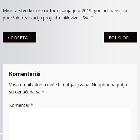
Ministarstvo kulture i informisanja je u 2019. godini finansijski
podržalo realizaciju projekta Inkluzivni „Svet“.
Navigacija
POSETA DELEGACIJE IZ NEVERA SREMSKOJ MITROVICI
FOLKLORNI ANSAMBL „BRANKO RADIČEVIĆ“ SPREMA GODIŠNJI KONCERT
članaka
Komentariši
Vaša email adresa neće biti objavljivana.
Neophodna polja
su označena sa
*
Komentar
*