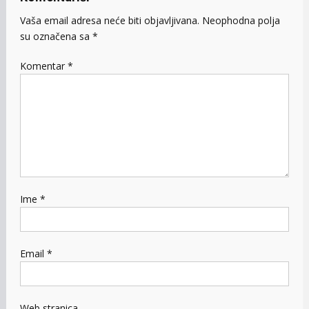
Vaša email adresa neće biti objavljivana.
Neophodna polja
su označena sa
*
Komentar
*
Ime
*
Email
*
Web stranica