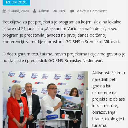
IZBORI 2020.
On
Leave A Comment
2 Juna, 2020
Admin
1326
SNS:
Pet ciljeva za pet projekata je program sa kojim izlazi na lokalne
PET
izbore od 21.juna lista „Aleksandar Vučić -za našu decu“, a svoj
CILJEVA
program je predstavila javnosti na prvoj danas održanoj
ZA
konferenciji za medije u prostoriji GO SNS u Sremskoj Mitrovici.
PET
PROJEKATA
O dostugnutim rezultatima, novim projektima i cijevima govorio je
nosilac liste i predsednik GO SNS Branislav Nedimović.
Aktivnosti će im u
narednih pet
godina biti
usmerene na
projekte iz oblasti
infrastrukture,
obrazovanja,
hrane, ekologije i
turizma.