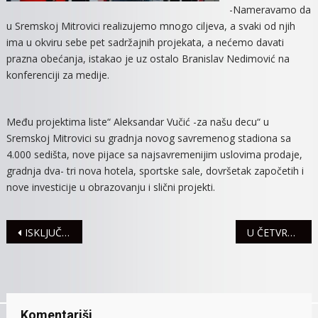
-Nameravamo da
u Sremskoj Mitrovici realizujemo mnogo ciljeva, a svaki od njih
ima u okviru sebe pet sadržajnih projekata, a nećemo davati
prazna obećanja, istakao je uz ostalo Branislav Nedimović na
konferenciji za medije.
Među projektima liste“ Aleksandar Vučić -za našu decu“ u
Sremskoj Mitrovici su gradnja novog savremenog stadiona sa
4.000 sedišta, nove pijace sa najsavremenijim uslovima prodaje,
gradnja dva- tri nova hotela, sportske sale, dovršetak započetih i
nove investicije u obrazovanju i slični projekti.
Navigacija
ISKLJUČENJA STRUJE ZA 3. JUN
U ČETVRTAK, 4. JUNA BEZ STRUJE DIVOŠ I DEO MARTINACA
članaka
Komentariši