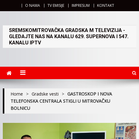
O NAMA
TV EMISIJE
IMPRESUM
KONTAKT
SREMSKOMITROVAČKA GRADSKA M TELEVIZIJA -
GLEDAJTE NAS NA KANALU 629. SUPERNOVA I 547.
KANALU IPTV
Home
>
Gradske vesti
>
GASTROSKOP I NOVA
TELEFONSKA CENTRALA STIGLI U MITROVAČKU
BOLNICU