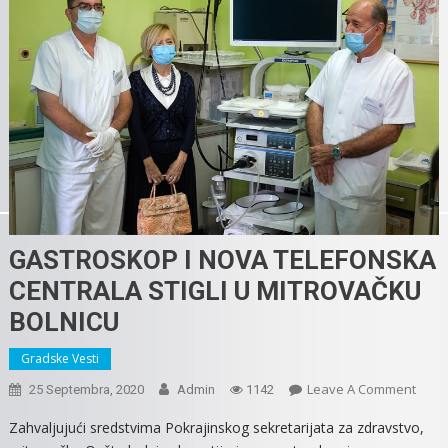
GASTROSKOP I NOVA TELEFONSKA
CENTRALA STIGLI U MITROVAČKU
BOLNICU
Gradske Vesti
On
Leave A Comment
25 Septembra, 2020
Admin
1142
GAS
Zahvaljujući sredstvima Pokrajinskog sekretarijata za zdravstvo,
I