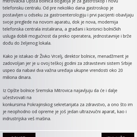
mitrovačka Opšta bolnica bogatija je za gastroskop i novu
NOV
telefonsku centralu. Od pre nekoliko dana gastroskop je
TELE
postavljen u odseku za gastroenterologiju i prvi pacijenti obavljaju
CENT
svoje preglede na novom aparatu, dok je nova, modernija
STIGL
telefonska centrala instalirana, a građani i korisnici bolničkih
U
MITR
usluga dobili mogućnost da preko operatera, jednostavnije i brže
BOLN
dođu do željenog lokala.
Kako je istakao dr Živko Vrcelj, direktor bolnice, menadžment je
zadovoljan jer je u ovoj teškoj godini za zdravstevni sistem Srbije
uspeo da nabavi dva važna uređaja ukupne vrendosti oko 20
miliona dinara.
Iz Opšte bolnice Sremska Mitrovica najavljuju da će i dalje
učestvovati na
konkursima Pokrajinskog sekretarijata za zdravstvo, a ono što im
je neophodno od opreme je još jedan ultrazvučni aparat, kao i
indrustrijska veš mašina.