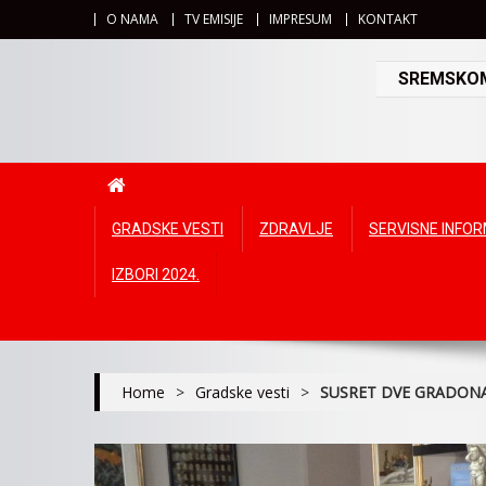
O NAMA
TV EMISIJE
IMPRESUM
KONTAKT
SREMSKOMI
GRADSKE VESTI
ZDRAVLJE
SERVISNE INFO
IZBORI 2024.
Home
>
Gradske vesti
>
SUSRET DVE GRADONAČ