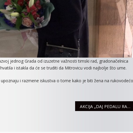
 razvoj jednog Grada od izuzetne važnosti timski rad, gradonačelnica
vatila i istakla da će se truditi da Mitrovicu vodi najbolje što ume.
me upoznaju i razmene iskustva o tome kako je biti žena na rukovodećo
AKCIJA „DAJ PEDALU RAKU“ ODRŽANA I U SREMSKOJ MITROVICI