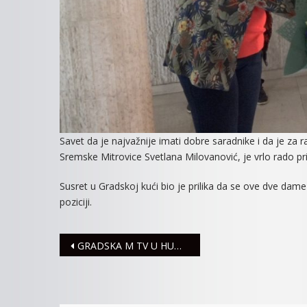
Savet da je najvažnije imati dobre saradnike i da je za
Sremske Mitrovice Svetlana Milovanović, je vrlo rado prih
Susret u Gradskoj kući bio je prilika da se ove dve da
poziciji.
Navigacija
GRADSKA M TV U HUMANITARNOJ AKCIJI ZA DEČJE SELO
članaka