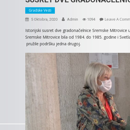
Gradske Vesti
Leave A Com
5 Oktobra, 2020
Admin
1094
Istorijski susret dve gradonačelnice Sremske Mitrovice u
Sremske Mitrovice bila od 1984. do 1985. godine i Svetl
pružile podršku jedna drugoj.