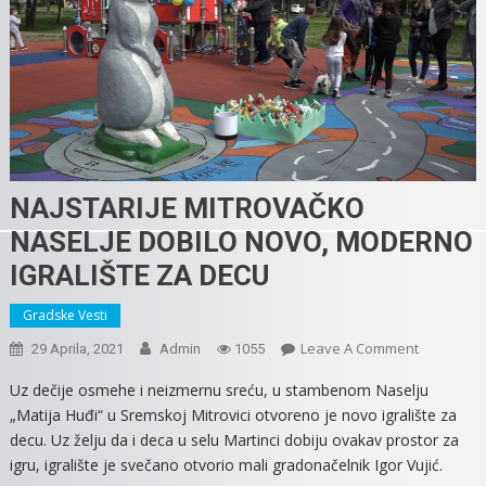
NAJSTARIJE MITROVAČKO
NASELJE DOBILO NOVO, MODERNO
IGRALIŠTE ZA DECU
Gradske Vesti
On
Leave A Comment
29 Aprila, 2021
Admin
1055
NAJSTARIJ
Uz dečije osmehe i neizmernu sreću, u stambenom Naselju
MITROVA
„Matija Huđi“ u Sremskoj Mitrovici otvoreno je novo igralište za
NASELJE
decu. Uz želju da i deca u selu Martinci dobiju ovakav prostor za
DOBILO
igru, igralište je svečano otvorio mali gradonačelnik Igor Vujić.
NOVO,