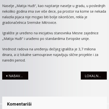
MODERN
Naselje „Matija Huđi“, kao najstarije naselje u gradu, u poslednjih
IGRALIŠTE
nekoliko godina ima sve više dece, pa prostor na kome se nekada
ZA
nalazila pijaca nije mogao biti bolje iskorišćen, rekla je
DECU
gradonačelnica Sremske Mitrovice.
Igralište je uređeno na inicijativu stanovnika Mesne zajednice
„Matija Huđi“ i urađeno po standardima Evropske unije.
Vrednost radova na uređenju dečijeg igrališta je 3,7 miliona
dinara, a iz lokalne samouprave najavljuju slične projekte i za
naredni period.
Navigacija
NABAVKA OPREME ZA RADARSKE CENTARE I MEDICINSKE USTANOVE U VOJVODINI
LOKALNA SAMOUPRAVA SUBVENCIONIŠE KAMATE NA KREDITE
članaka
Komentariši