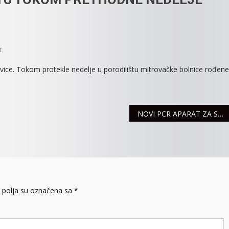
On
t
U
ovice. Tokom protekle nedelje u porodilištu mitrovačke bolnice rođene
MITROVAČKOM
PORODILIŠTU
TOKOM
PRETHODNE
NOVI PCR APARAT ZA SREMSKOMITROVAČKI ZAVOD ZA JAVNO ZDRAVLJE DAR KINESKE KOMPANIJE
NEDELJE
ROĐENE
23
BEBE
polja su označena sa
*