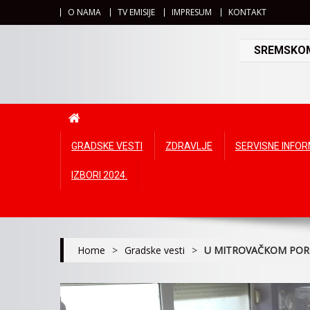
O NAMA
TV EMISIJE
IMPRESUM
KONTAKT
SREMSKOMI
GRADSKE VESTI
ZDRAVLJE
SERVISNE INFO
IZBORI 2024.
Home
>
Gradske vesti
>
U MITROVAČKOM POR