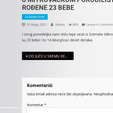
ROĐENE 23 BEBE
Gradske Vesti
Leave A Commen
31 Maja, 2021
Admin
839
I ovog ponedeljka nam stižu lepe vesti iz Sremske Mitr
su 23 bebe i to 14 devojčica i devet dečaka.
Navigacija
OD JUČE U SREMU REGISTROVANE ČETIRI SAOBRAĆAJNE NEZGODE
članaka
Komentariši
Vaša email adresa neće biti objavljivana.
Neophodna 
Komentar
*