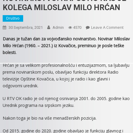
KOLEGA MILOSLAV MILO HRĆAN
Društvo
On
Leave A Comment
30 Septembra, 2021
Admin
4570
TUŽA
Danas je tužan dan za vojvođansko novinarstvo. Novinar Miloslav
DAN
Milo Hrćan (1960. – 2021.) iz Kovačice, preminuo je posle teške
ZA
bolesti.
VOJ
NOVI
Hrćan je sa velikom profesionalnošću i entuzijazmom, sa ljubavlju
NAPU
prema novinarskom poslu, obavljao funkciju direktora Radio
NAS
televizije Opštine Kovačica, u kojoj je radio i kao glavni i
JE
odgovorni urednik.
KOLE
MILO
U RTV OK radio je od njenog osnivanja 2001. do 2005. godine kao
MILO
Urednik programa na srpskom jeziku.
HRĆ
Nakon toga je bio na više menadžerskih pozicija.
Od 2015. godine do 2020. godine obavljao je funkciju glavnog i