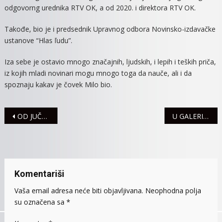
odgovorng urednika RTV OK, a od 2020. i direktora RTV OK.
Takođe, bio je i predsednik Upravnog odbora Novinsko-izdavačke
ustanove “Hlas ľudu”.
Iza sebe je ostavio mnogo značajnih, ljudskih, i lepih i teških priča,
iz kojih mladi novinari mogu mnogo toga da nauče, ali i da
spoznaju kakav je čovek Milo bio.
Navigacija
OD JUČE TRI SAOBRAĆAJNE NEZGODE
U GALERIJI OTVORENA IZLOŽBA SLIKA BRANISLAVA MIOKOVIĆA
članaka
Komentariši
Vaša email adresa neće biti objavljivana.
Neophodna polja
su označena sa
*