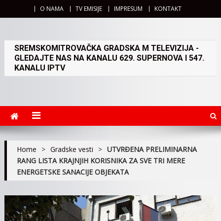
O NAMA
TV EMISIJE
IMPRESUM
KONTAKT
SREMSKOMITROVAČKA GRADSKA M TELEVIZIJA -
GLEDAJTE NAS NA KANALU 629. SUPERNOVA I 547.
KANALU IPTV
Home
>
Gradske vesti
>
UTVRĐENA PRELIMINARNA
RANG LISTA KRAJNJIH KORISNIKA ZA SVE TRI MERE
ENERGETSKE SANACIJE OBJEKATA