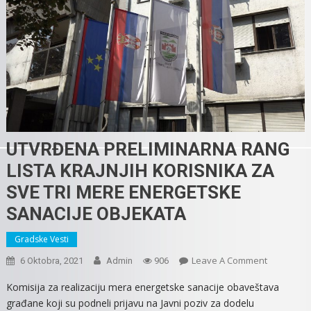
UTVRĐENA PRELIMINARNA RANG
LISTA KRAJNJIH KORISNIKA ZA
SVE TRI MERE ENERGETSKE
SANACIJE OBJEKATA
Gradske Vesti
On
Leave A Comment
6 Oktobra, 2021
Admin
906
UTVRĐEN
Komisija za realizaciju mera energetske sanacije obaveštava
PRELIMIN
građane koji su podneli prijavu na Javni poziv za dodelu
RANG