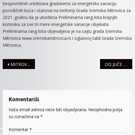
bespovratnih sredstava građanima za energetsku sanaciju
LISTA
porodičnih kuća i stanova na teritoriji Grada Sremska Mitrovica za
KRAJNJIH
2021. godinu da je utvrđena Preliminarna rang lista krajnjih
KORISNIK
korisnika za sve tri mere energetske sanacije objekata.
ZA
SVE
Preliminarna rang lista objevaljena je na sajtu grada Sremska
TRI
Mitrovica www.sremskamitrovca.rs i oglasnoj tabli Grada Sremska
MERE
Mitrovica.
ENERGETS
SANACIJE
Navigacija
OBJEKATA
MITROVICA USKORO DOBIJA TURISTIČKI INFO CENTAR I JAVNI TOALET
OD JUČE SEDAM SAOBRAĆAJNIH NEZGODA
članaka
Komentariši
Vaša email adresa neće biti objavljivana.
Neophodna polja
su označena sa
*
Komentar
*