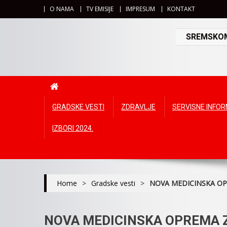
O NAMA
TV EMISIJE
IMPRESUM
KONTAKT
SREMSKOMI
GRADSKE VESTI
ZDRAVLJE
SERVISNE INFO
IZBORI 2024.
Home
>
Gradske vesti
>
NOVA MEDICINSKA OP
NOVA MEDICINSKA OPREMA 