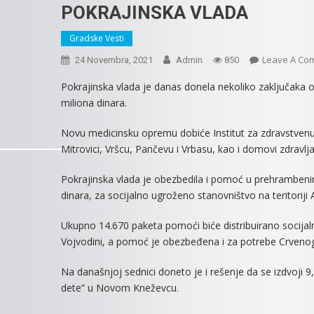
POKRAJINSKA VLADA
Gradske Vesti
Leave A Co
24 Novembra, 2021
Admin
850
Pokrajinska vlada je danas donela nekoliko zaključaka 
miliona dinara.
Novu medicinsku opremu dobiće Institut za zdravstvenu
Mitrovici, Vršcu, Pančevu i Vrbasu, kao i domovi zdravlja 
Pokrajinska vlada je obezbedila i pomoć u prehrambenim
dinara, za socijalno ugroženo stanovništvo na teritoriji
Ukupno 14.670 paketa pomoći biće distribuirano socijal
Vojvodini, a pomoć je obezbeđena i za potrebe Crvenog
Na današnjoj sednici doneto je i rešenje da se izdvoji 
dete” u Novom Kneževcu.