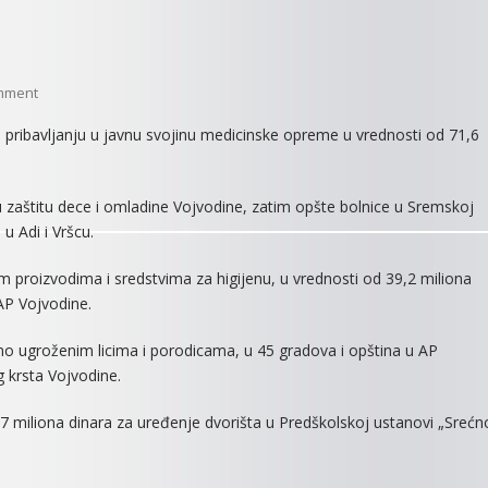
On
mment
NOVA
o pribavljanju u javnu svojinu medicinske opreme u vrednosti od 71,6
MEDICINSKA
OPREMA
ZA
 zaštitu dece i omladine Vojvodine, zatim opšte bolnice u Sremskoj
MITROVAČKU
u Adi i Vršcu.
BOLNICU
ODLUČILA
 proizvodima i sredstvima za higijenu, u vrednosti od 39,2 miliona
POKRAJINSKA
 AP Vojvodine.
VLADA
no ugroženim licima i porodicama, u 45 gradova i opština u AP
 krsta Vojvodine.
9,7 miliona dinara za uređenje dvorišta u Predškolskoj ustanovi „Srećn