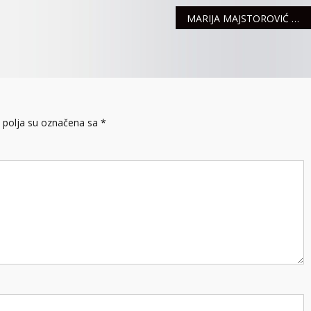
MARIJA MAJSTOROVIĆ NOVA MALA GRADONAČELNICA SREMSKE MITROVICE
polja su označena sa
*