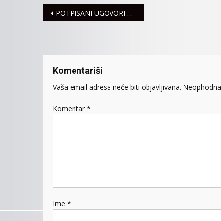
Navigacija
POTPISANI UGOVORI ZA ENERGETSKU SANACIJU KUĆA I STANOVA SA 87 KORISNIKA
članaka
Komentariši
Vaša email adresa neće biti objavljivana.
Neophodna 
Komentar
*
Ime
*