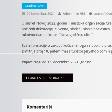
Gradske Vesti
Leave A Co
29 Novembra, 2021
Admin
983
U susret Novoj 2022. godini, Turistička organizacija G
božićnih dekoracija, suvenira, slatkih i slanih poslastic
rukotvorinama ukrase “Novogodišnju ulicu”.
Sve informacije o zakupu kućica i mogu se dobiti u prost
Dimitrija broj 10, putem mejla turistorg@yahoo.com ili
Prijave traju do 15. decembra 2021. godine.
Navigacija
GRAD STIPENDIRA 53 NAJBOLJA STUDENTA
članaka
Komentariši