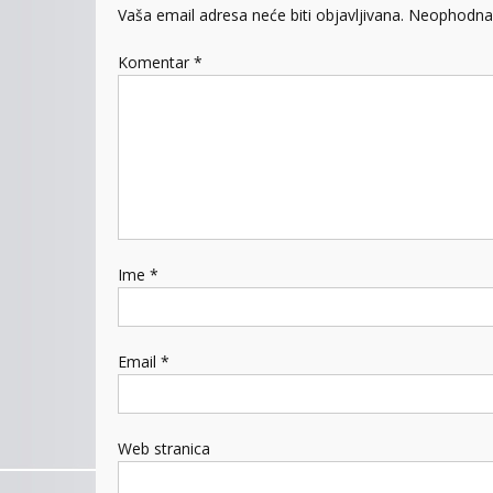
Vaša email adresa neće biti objavljivana.
Neophodna 
Komentar
*
Ime
*
Email
*
Web stranica