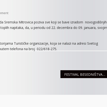
On
mment
PRIJAVE
rada Sremska Mitrovica poziva sve koji se bave izradom novogodišnjih 
ZA
a i toplih napitaka, da, u periodu od 22. decembra do 09. januara, svoji
“NOVOGODIŠNJU
ULICU”
SU
orijama Turističke organizacije, koja se nalazi na adresi Svetog
U
 putem telefona na broj 022/618-275.
TOKU
FESTIVAL BESEDNIŠTVA „SIRMIUM LUX VERBI – SIRMIJUM SVETLOST REČI“ 4. DECEMBRA U POZORIŠTU “DOBRICA MILUTINOVIĆ”