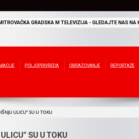
TROVAČKA GRADSKA M TELEVIZIJA - GLEDAJTE NAS NA K
RMACIJE
POLJOPRIVREDA
OBRAZOVANJE
REPORTAŽE
IŠNJU ULICU” SU U TOKU
ULICU” SU U TOKU