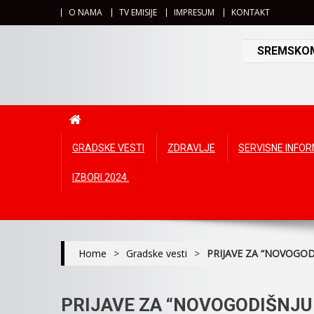
O NAMA
TV EMISIJE
IMPRESUM
KONTAKT
SREMSKOMI
GRADSKE VESTI
ZDRAVLJE
SERVISNE INFO
IZBORI 2024.
Home
>
Gradske vesti
>
PRIJAVE ZA “NOVOGOD
PRIJAVE ZA “NOVOGODIŠNJU 