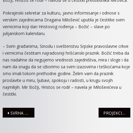
Božji, Hristos se rodi! – navodi se u čestitki predsednika Mirovića.
Pokrajinski sekretar za kulturu, javno informisanje i odnose s
verskim zajednicama Dragana Milošević uputila je čestitke svim
vernicima koji dan Hristovog rođenja – Božić – slave po
julijanskom kalendaru.
– Svim građanima, Sinodu i sveštenstvu Srpske pravoslavne crkve
i vernicima čestitam najradosniji hrišćanski praznik. Božić treba da
nas nadahne da negujemo vrednosti zajedništva, mira i sloge i da
nam da snagu da se izborimo sa svim izazovima i teškoćama koje
smo imali tokom prethodne godine. Želim vam da praznik
proslavite u miru, ljubavi, spokoju i radosti, u krugu svojih
najmilijih. Mir Božji, Hristos se rodi! – navela je Miloševićeva u
čestitki.
Navigacija
SVRHA DIJALOGA JE DA SVI GRAĐANI BUDU POTPUNO INFORMISANI O REFERENDUMU
PROJEKCIJE FILMOVA POČETKOM NAREDNE NEDELJE
članaka