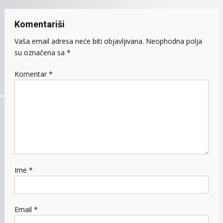
Komentariši
Vaša email adresa neće biti objavljivana.
Neophodna polja
su označena sa
*
Komentar
*
Ime
*
Email
*