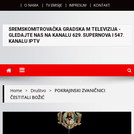
O NAMA
TV EMISIJE
IMPRESUM
KONTAKT
SREMSKOMITROVAČKA GRADSKA M TELEVIZIJA -
GLEDAJTE NAS NA KANALU 629. SUPERNOVA I 547.
KANALU IPTV
Home
>
Društvo
>
POKRAJINSKI ZVANIČNICI
ČESTITALI BOŽIĆ