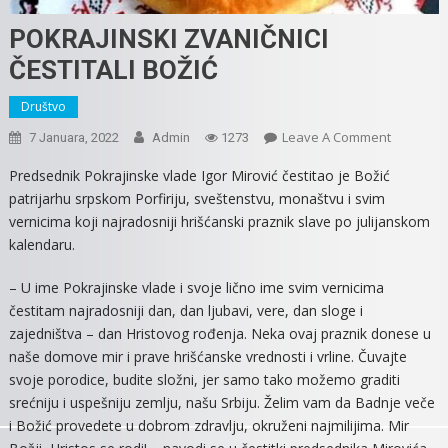
POKRAJINSKI ZVANIČNICI
ČESTITALI BOŽIĆ
Društvo
On
Leave A Comment
7 Januara, 2022
Admin
1273
POKRAJIN
Predsednik Pokrajinske vlade Igor Mirović čestitao je Božić
ZVANIČNI
patrijarhu srpskom Porfiriju, sveštenstvu, monaštvu i svim
ČESTITALI
vernicima koji najradosniji hrišćanski praznik slave po julijanskom
BOŽIĆ
kalendaru.
– U ime Pokrajinske vlade i svoje lično ime svim vernicima
čestitam najradosniji dan, dan ljubavi, vere, dan sloge i
zajedništva – dan Hristovog rođenja. Neka ovaj praznik donese u
naše domove mir i prave hrišćanske vrednosti i vrline. Čuvajte
svoje porodice, budite složni, jer samo tako možemo graditi
srećniju i uspešniju zemlju, našu Srbiju. Želim vam da Badnje veče
i Božić provedete u dobrom zdravlju, okruženi najmilijima. Mir