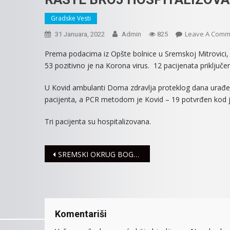
Gradske Vesti
Leave A Comm
31 Januara, 2022
Admin
825
Prema podacima iz Opšte bolnice u Sremskoj Mitrovici, 
53 pozitivno je na Korona virus. 12 pacijenata priključen
U Kovid ambulanti Doma zdravlja proteklog dana urađeno 
pacijenta, a PCR metodom je Kovid – 19 potvrđen kod 
Tri pacijenta su hospitalizovana.
Navigacija
SREMSKI OKRUG BOGATIJI ZA 20 BEBA. ČESTITKE RODITELJIMA!
članaka
Komentariši