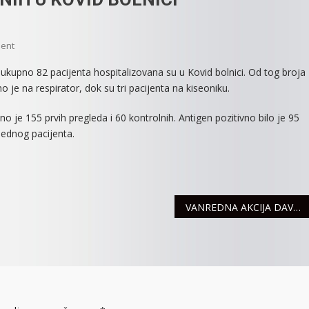
On
ent
RASTE
ukupno 82 pacijenta hospitalizovana su u Kovid bolnici. Od tog broja
BROJ
o je na respirator, dok su tri pacijenta na kiseoniku.
HOSPITALIZOVANIH
U
je 155 prvih pregleda i 60 kontrolnih. Antigen pozitivno bilo je 95
KOVID
jednog pacijenta.
BOLNICI
VANREDNA AKCIJA DAVANJA KRVI U UTORAK, 1. FEBRUARA