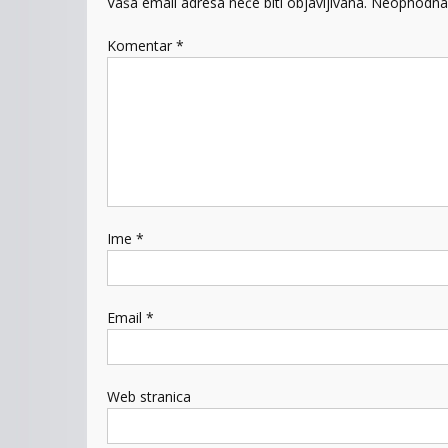
Vaša email adresa neće biti objavljivana.
Neophodna 
Komentar
*
Ime
*
Email
*
Web stranica