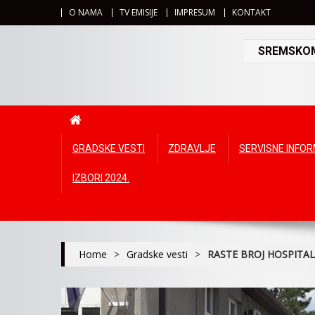
O NAMA
TV EMISIJE
IMPRESUM
KONTAKT
SREMSKOMI
GRADSKE VESTI
ZDRAVLJE
SERVISNE INFO
IZBORI 2024.
Home
>
Gradske vesti
>
RASTE BROJ HOSPITAL