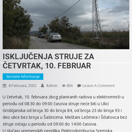
ISKLJUČENJA STRUJE ZA
ČETVRTAK, 10. FEBRUAR
Servisne Informacije
On
Leave A Comment
8 Februara, 2022
Admin
836
ISKLJUČEN
U četvrtak, 10. februara zbog planiranih radova u elektromreži u
STRUJE
periodu od 08:30 do 09:00 časova struje neće biti u Ulici
ZA
Grobljanska od broja 30 do broja 84, od broja 23 do broja 93 i
ČETVRTAK
deo ulice bez broja u Šašincima. Meštani Ležimira i Šišatovca bez
10.
struje ostaju u periodu od 09:00 do 14:00 časova.
FEBRUAR
U slučaju vremenskih neprilika Elektrodistribucija Sremska