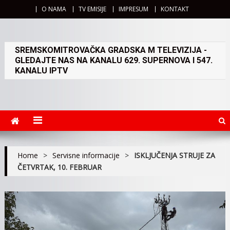
O NAMA
TV EMISIJE
IMPRESUM
KONTAKT
SREMSKOMITROVAČKA GRADSKA M TELEVIZIJA -
GLEDAJTE NAS NA KANALU 629. SUPERNOVA I 547.
KANALU IPTV
Home
>
Servisne informacije
>
ISKLJUČENJA STRUJE ZA
ČETVRTAK, 10. FEBRUAR