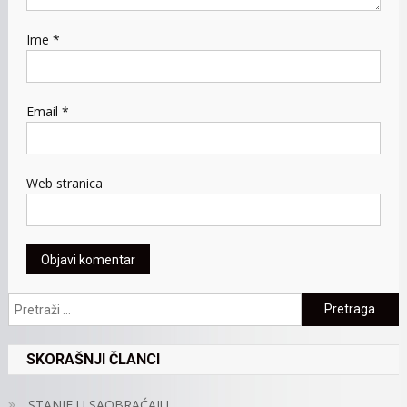
Ime
*
Email
*
Web stranica
Pretraga:
SKORAŠNJI ČLANCI
STANJE U SAOBRAĆAJU