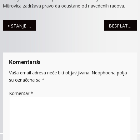
Mitrovica zadržava pravo da odustane od navedenih radova.
Navigacija
STANjE U SAOBRAĆAJU
BESPLATNA PREDSTAVA „KRAJ VIKENDA“ ZA MITROVČANE
članaka
Komentariši
Vaša email adresa neće biti objavljivana.
Neophodna polja
su označena sa
*
Komentar
*