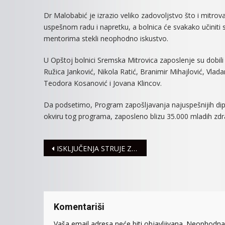
Dr Malobabić je izrazio veliko zadovoljstvo što i mitro
uspešnom radu i napretku, a bolnica će svakako učiniti s
mentorima stekli neophodno iskustvo.
U Opštoj bolnici Sremska Mitrovica zaposlenje su dobili l
Ružica Janković, Nikola Ratić, Branimir Mihajlović, Vladan
Teodora Kosanović i Jovana Klincov.
Da podsetimo, Program zapošljavanja najuspešnijih dipl
okviru tog programa, zaposleno blizu 35.000 mladih zdr
Navigacija
ISKLJUČENJA STRUJE ZA SREDU, 16. MART
članaka
Komentariši
Vaša email adresa neće biti objavljivana.
Neophodna 