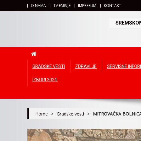
O NAMA
TV EMISIJE
IMPRESUM
KONTAKT
SREMSKOMI
GRADSKE VESTI
ZDRAVLJE
SERVISNE INFO
IZBORI 2024.
Home
>
Gradske vesti
>
MITROVAČKA BOLNICA