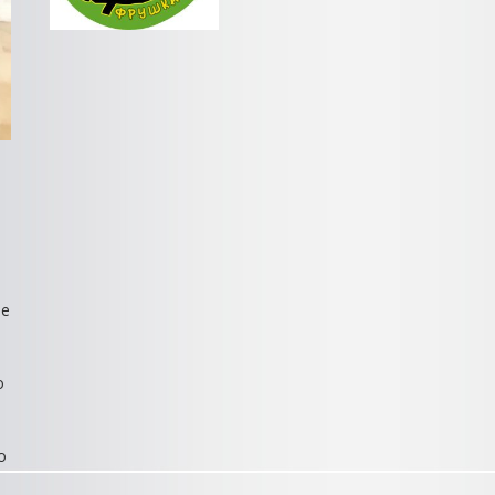
je
o
o