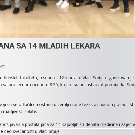
ANA SA 14 MLADIH LEKARA
On
ent
MITROVAČKA
icinskih fakulteta, u subotu, 12.marta, u Vladi Srbije organizovan je
BOLNICA
ra sa prosečnom ocenom 8.50, kojem su prisustvovali premijerka Srbi
OJAČANA
SA
14
oji su se odlučili da ostanu u zemlji i rade težak ali human posao i št
MLADIH
 marljivost isplate.
LEKARA
ošljavanja postala jača za 14 najboljih studenata medicine i zajedn
 deo svečanosti u Vladi Srbije.