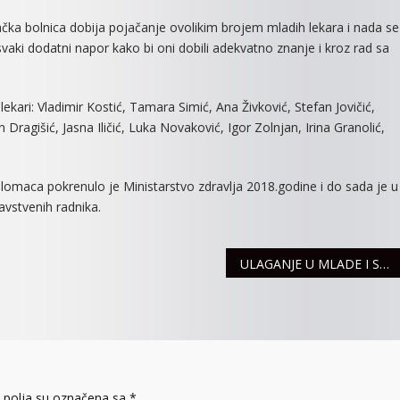
vačka bolnica dobija pojačanje ovolikim brojem mladih lekara i nada se
vaki dodatni napor kako bi oni dobili adekvatno znanje i kroz rad sa
ekari: Vladimir Kostić, Tamara Simić, Ana Živković, Stefan Jovičić,
 Dragišić, Jasna Iličić, Luka Novaković, Igor Zolnjan, Irina Granolić,
omaca pokrenulo je Ministarstvo zdravlja 2018.godine i do sada je u
avstvenih radnika.
ULAGANJE U MLADE I SPORT SE ISPLATI
polja su označena sa
*