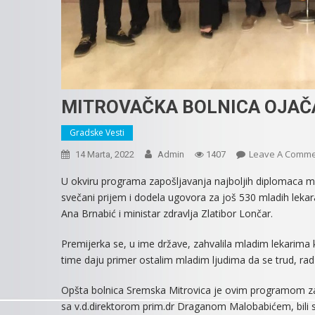
MITROVAČKA BOLNICA OJAČ
Gradske Vesti
Leave A Comm
14 Marta, 2022
Admin
1407
U okviru programa zapošljavanja najboljih diplomaca med
svečani prijem i dodela ugovora za još 530 mladih leka
Ana Brnabić i ministar zdravlja Zlatibor Lončar.
Premijerka se, u ime države, zahvalila mladim lekarima k
time daju primer ostalim mladim ljudima da se trud, rad i
Opšta bolnica Sremska Mitrovica je ovim programom zap
sa v.d.direktorom prim.dr Draganom Malobabićem, bili se