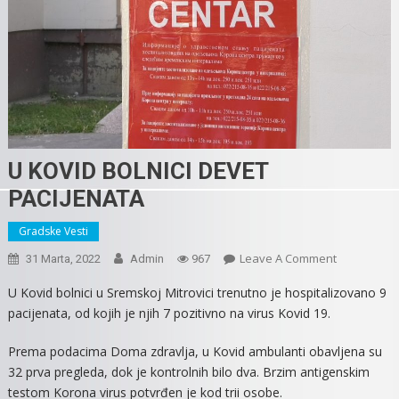
U KOVID BOLNICI DEVET
PACIJENATA
Gradske Vesti
On
Leave A Comment
31 Marta, 2022
Admin
967
U
U Kovid bolnici u Sremskoj Mitrovici trenutno je hospitalizovano 9
KOVID
pacijenata, od kojih je njih 7 pozitivno na virus Kovid 19.
BOLNICI
DEVET
Prema podacima Doma zdravlja, u Kovid ambulanti obavljena su
PACIJENATA
32 prva pregleda, dok je kontrolnih bilo dva. Brzim antigenskim
testom Korona virus potvrđen je kod trii osobe.