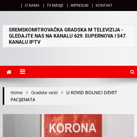
O NAMA
TV EMISIJE
IMPRESUM
KONTAKT
SREMSKOMITROVAČKA GRADSKA M TELEVIZIJA -
GLEDAJTE NAS NA KANALU 629. SUPERNOVA I 547.
KANALU IPTV
Home
>
Gradske vesti
>
U KOVID BOLNICI DEVET
PACIJENATA