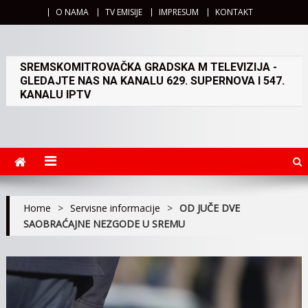
O NAMA
TV EMISIJE
IMPRESUM
KONTAKT
SREMSKOMITROVAČKA GRADSKA M TELEVIZIJA -
GLEDAJTE NAS NA KANALU 629. SUPERNOVA I 547.
KANALU IPTV
Home
>
Servisne informacije
>
OD JUČE DVE
SAOBRAĆAJNE NEZGODE U SREMU