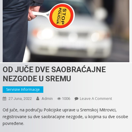
OD JUČE DVE SAOBRAĆAJNE
NEZGODE U SREMU
Servisne Informacije
On
Leave A Comment
27 Juna, 2022
Admin
1006
OD
Od juče, na području Policijske uprave u Sremskoj Mitrovici,
JUČE
registrovane su dve saobraćajne nezgode, u kojima su dve osobe
DVE
povređene.
SAOBRAĆA
NEZGODE