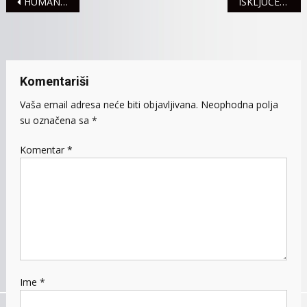
Navigacija
HUMANITARNA AKCIJA FUDBALERA RADNIČKOG
ISKLJUČENJA STRUJE ZA UTORAK, 18. OKTOBAR
članaka
Komentariši
Vaša email adresa neće biti objavljivana.
Neophodna polja
su označena sa
*
Komentar
*
Ime
*