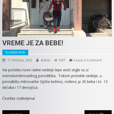
VREME JE ZA BEBE!
Gradske Vesti
On
Leave A Comment
17 Oktobra, 2022
Admin
1037
VREME
Na početku nove radne nedelje lepe vesti stigle su iz
JE
sremskomitrovačkog porodilišta. Tokom protekle nedelje, u
ZA
porodilištu mitrovačke Opšte bolnice, rođeno je 30 beba i to 13
BEBE!
dečaka i 17 devojčica.
Čestitke roditeljima!