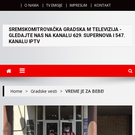
O NAMA
TV EMISIJE
IMPRESUM
KONTAKT
SREMSKOMITROVAČKA GRADSKA M TELEVIZIJA -
GLEDAJTE NAS NA KANALU 629. SUPERNOVA I 547.
KANALU IPTV
Home
>
Gradske vesti
>
VREME JE ZA BEBE!