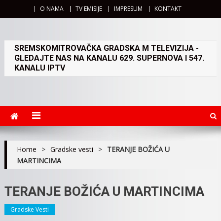
O NAMA
TV EMISIJE
IMPRESUM
KONTAKT
SREMSKOMITROVAČKA GRADSKA M TELEVIZIJA -
GLEDAJTE NAS NA KANALU 629. SUPERNOVA I 547.
KANALU IPTV
Home
>
Gradske vesti
>
TERANJE BOŽIĆA U
MARTINCIMA
TERANJE BOŽIĆA U MARTINCIMA
Gradske Vesti