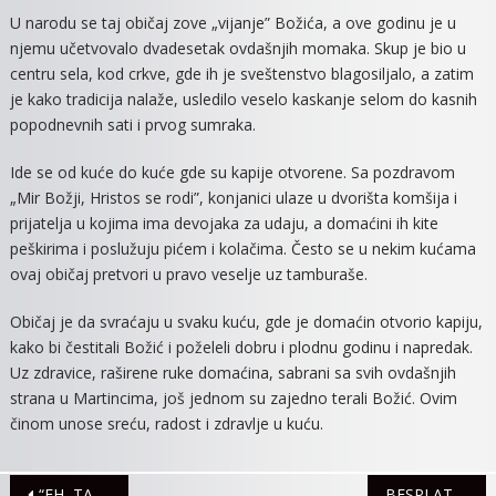
U narodu se taj običaj zove „vijanje” Božića, a ove godinu je u
njemu učetvovalo dvadesetak ovdašnjih momaka. Skup je bio u
centru sela, kod crkve, gde ih je sveštenstvo blagosiljalo, a zatim
je kako tradicija nalaže, usledilo veselo kaskanje selom do kasnih
popodnevnih sati i prvog sumraka.
Ide se od kuće do kuće gde su kapije otvorene. Sa pozdravom
„Mir Božji, Hristos se rodi”, konjanici ulaze u dvorišta komšija i
prijatelja u kojima ima devojaka za udaju, a domaćini ih kite
peškirima i poslužuju pićem i kolačima. Često se u nekim kućama
ovaj običaj pretvori u pravo veselje uz tamburaše.
Običaj je da svraćaju u svaku kuću, gde je domaćin otvorio kapiju,
kako bi čestitali Božić i poželeli dobru i plodnu godinu i napredak.
Uz zdravice, raširene ruke domaćina, sabrani sa svih ovdašnjih
strana u Martincima, još jednom su zajedno terali Božić. Ovim
činom unose sreću, radost i zdravlje u kuću.
Navigacija
“EH, TA LJUBAV”, MJUZIKL ANSAMBLA “ARODISI”
BESPLATAN PREVOZ ZA PENZIONERE I STARIJE OD 65 GODINA