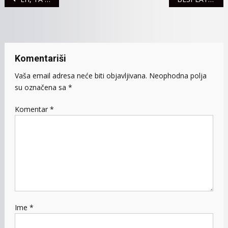
članaka
Komentariši
Vaša email adresa neće biti objavljivana.
Neophodna polja
su označena sa
*
Komentar
*
Ime
*