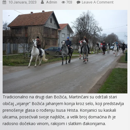
On
Leave A Comment
10 Januara, 2023
Admin
703
TERANJE
BOŽIĆA
U
MARTINC
Tradicionalno na drugi dan Božića, Martinčani su održali stari
običaj „vijanje” Božića jahanjem konja kroz selo, koji predstavlja
prenošenje glasa o rođenju Isusa Hrista. Konjanici su kaskali
ulicama, posećivali svoje najbliže, a velik broj domaćina ih je
radosno dočekao vinom, rakijom i slatkim đakonijama.