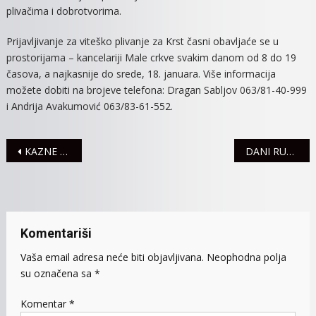
plivačima i dobrotvorima.
​Prijavljivanje za viteško plivanje za Krst časni obavljaće se u
prostorijama – kancelariji Male crkve svakim danom od 8 do 19
časova, a najkasnije do srede, 18. januara. Više informacija
možete dobiti na brojeve telefona: Dragan Sabljov 063/81-40-999
i Andrija Avakumović 063/83-61-552.
Navigacija
KAZNE ZBOG VOŽNjE POD UTICAJEM OPOJNIH DROGA
DANI RUSKE KULTURE OD 15. DO 25. JANUARA
članaka
Komentariši
Vaša email adresa neće biti objavljivana.
Neophodna polja
su označena sa
*
Komentar
*