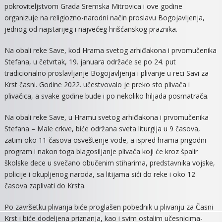
pokroviteljstvom Grada Sremska Mitrovica i ove godine
ZA
organizuje na religiozno-narodni način proslavu Bogojavljenja,
ČASNI
KRST
jednog od najstarijeg i najvećeg hrišćanskog praznika.
Na obali reke Save, kod Hrama svetog arhiđakona i prvomučenika
Stefana, u četvrtak, 19. januara održaće se po 24. put
tradicionalno proslavljanje Bogojavljenja i plivanje u reci Savi za
Krst časni. Godine 2022. učestvovalo je preko sto plivača i
plivačica, a svake godine bude i po nekoliko hiljada posmatrača.
Na obali reke Save, u Hramu svetog arhiđakona i prvomučenika
Stefana – Male crkve, biće održana sveta liturgija u 9 časova,
zatim oko 11 časova osveštenje vode, a ispred hrama prigodni
program i nakon toga blagosiljanje plivača koji će kroz špalir
školske dece u svečano obučenim stiharima, predstavnika vojske,
policije i okupljenog naroda, sa litijama sići do reke i oko 12
časova zaplivati do Krsta.
​Po završetku plivanja biće proglašen pobednik u plivanju za Časni
Krst i biće dodeljena priznanja, kao i svim ostalim učesnicima-