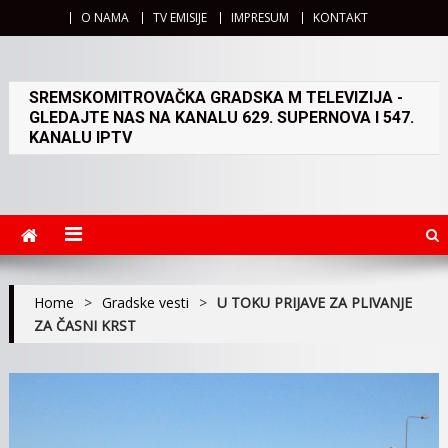
O NAMA
TV EMISIJE
IMPRESUM
KONTAKT
SREMSKOMITROVAČKA GRADSKA M TELEVIZIJA -
GLEDAJTE NAS NA KANALU 629. SUPERNOVA I 547.
KANALU IPTV
Home
>
Gradske vesti
>
U TOKU PRIJAVE ZA PLIVANJE
ZA ČASNI KRST