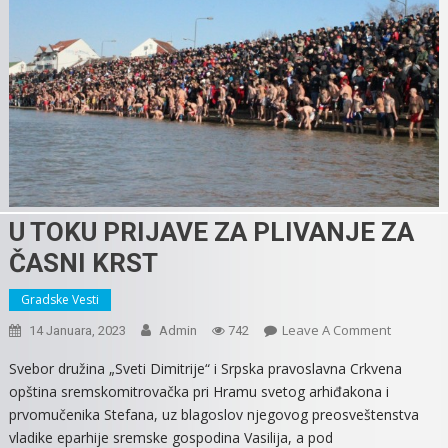
U TOKU PRIJAVE ZA PLIVANJE ZA
ČASNI KRST
Gradske Vesti
On
Leave A Comment
14 Januara, 2023
Admin
742
U
Svebor družina „Sveti Dimitrije“ i Srpska pravoslavna Crkvena
TOKU
opština sremskomitrovačka pri Hramu svetog arhiđakona i
PRIJAVE
prvomučenika Stefana, uz blagoslov njegovog preosveštenstva
ZA
vladike eparhije sremske gospodina Vasilija, a pod
PLIVANJE