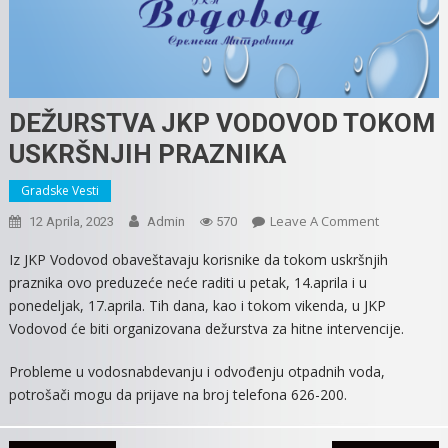
DEŽURSTVA JKP VODOVOD TOKOM
USKRŠNJIH PRAZNIKA
Gradske Vesti
On
Leave A Comment
12 Aprila, 2023
Admin
570
DEŽURSTV
Iz JKP Vodovod obaveštavaju korisnike da tokom uskršnjih
JKP
praznika ovo preduzeće neće raditi u petak, 14.aprila i u
VODOVOD
ponedeljak, 17.aprila. Tih dana, kao i tokom vikenda, u JKP
TOKOM
Vodovod će biti organizovana dežurstva za hitne intervencije.
USKRŠNJIH
PRAZNIKA
Probleme u vodosnabdevanju i odvođenju otpadnih voda,
potrošači mogu da prijave na broj telefona 626-200.