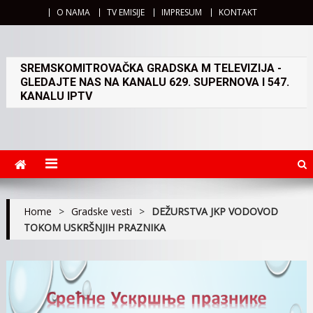
O NAMA
TV EMISIJE
IMPRESUM
KONTAKT
SREMSKOMITROVAČKA GRADSKA M TELEVIZIJA -
GLEDAJTE NAS NA KANALU 629. SUPERNOVA I 547.
KANALU IPTV
Home
>
Gradske vesti
>
DEŽURSTVA JKP VODOVOD
TOKOM USKRŠNJIH PRAZNIKA