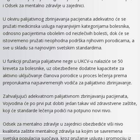
i Odsek za mentalno zdravlje u zajednici.
PALIJATI
NEGA
U okviru palijativnog zbrinjavanja pacijenata adekvatno će se
pružati medicinska usluga najranjivijim kategorijama bolesnika,
odnosno pacijentima obolelim od neizlečivih bolesti, dok će se
istovremeno pružati neophodna podrška njihovim porodicama, a
sve u skladu sa najnovijim svetskim standardima.
U funkciji pružanja palijativne nege u UKCV-u nalaziće se 50
kreveta za bolesnike, uz obezbeđene dodatne kapacitete za
aktivno uključivanje članova porodice u proces lečenja prema
preporukama najsavremenijih vodiča za palijativno zbrinjavanje.
Zahvaljujući adekvatnom palijativnom zbrinjavanju pacijenata,
Vojvodina će po prvi put dobiti jedan takav vid zdravstvene zaštite,
koji će standarde lečenja podići na potpuno novi nivo.
Odsek za mentalno zdravlje u zajednici obezbediće viši nivo
kvaliteta zaštite mentalnog zdravlja sa kojim se savremena
svetska populacija suočava, kroz pružanje usluga i promociju iz