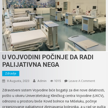
U VOJVODINI POČINJE DA RADI
PALIJATIVNA NEGA
Zdravlje
On
Leave A Comment
8 Augusta, 2023
Admin
1015
U
Zdravstveni sistem Vojvodine biće bogatiji za dve nove delatnosti,
VOJVODI
pošto u okviru Univerzitetskog Kliničkog centra Vojvodine (UKCV),
POČINJE
odnosno u prostoru bivše Kovid bolnice na Mišeluku, počinje
DA
organizovanje palijativnog zbrinjavanja bolesnika, a u rad se pušta
RADI