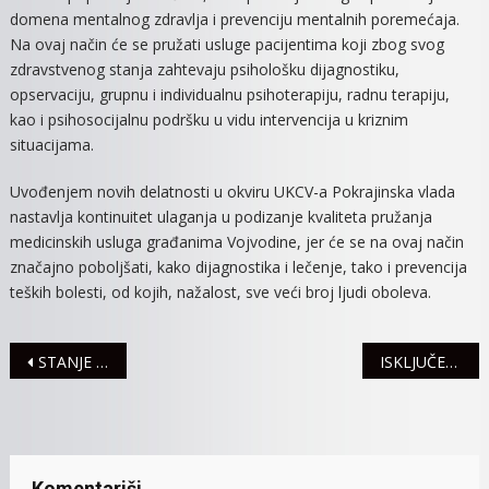
domena mentalnog zdravlja i prevenciju mentalnih poremećaja.
Na ovaj način će se pružati usluge pacijentima koji zbog svog
zdravstvenog stanja zahtevaju psihološku dijagnostiku,
opservaciju, grupnu i individualnu psihoterapiju, radnu terapiju,
kao i psihosocijalnu podršku u vidu intervencija u kriznim
situacijama.
Uvođenjem novih delatnosti u okviru UKCV-a Pokrajinska vlada
nastavlja kontinuitet ulaganja u podizanje kvaliteta pružanja
medicinskih usluga građanima Vojvodine, jer će se na ovaj način
značajno poboljšati, kako dijagnostika i lečenje, tako i prevencija
teških bolesti, od kojih, nažalost, sve veći broj ljudi oboleva.
Navigacija
STANJE U SAOBRAĆAJU
ISKLJUČENJA STRUJE ZA 9. i 10. AVGUST
članaka
Komentariši