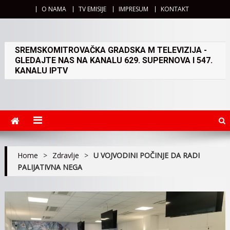
O NAMA
TV EMISIJE
IMPRESUM
KONTAKT
SREMSKOMITROVAČKA GRADSKA M TELEVIZIJA -
GLEDAJTE NAS NA KANALU 629. SUPERNOVA I 547.
KANALU IPTV
Home
>
Zdravlje
>
U VOJVODINI POČINJE DA RADI
PALIJATIVNA NEGA