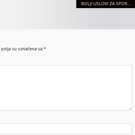
BOLJI USLOVI ZA SPORT I FISКULTURU
polja su označena sa
*