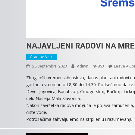
NAJAVLJENI RADOVI NA MRE
Gradske Vesti
Leave A C
25 Septembra, 2023
Admin
853
Zbog loših vremenskih uslova, danas planirani radovi 
godine u vremenu od 8,30 do 14,30. Podsećamo da će be
Devet Jugovića, Banatskoj, Crnogorskoj, Bačkoj i Ličkoj,
delu Naselja Mala Slavonija.
Nakon završetka radova moguća je pojava zamućenja, p
čiste vode.
Potrošačima zahvaljujemo na strpljenju i razumevanju.