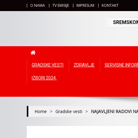
O NAMA
TV EMISIJE
IMPRESUM
KONTAKT
SREMSKOMI
GRADSKE VESTI
ZDRAVLJE
SERVISNE INFO
IZBORI 2024.
Home
>
Gradske vesti
>
NAJAVLJENI RADOVI 