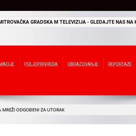
TROVAČKA GRADSKA M TELEVIZIJA - GLEDAJTE NAS NA K
RMACIJE
POLJOPRIVREDA
OBRAZOVANJE
REPORTAŽE
NA MREŽI ODGOĐENI ZA UTORAК