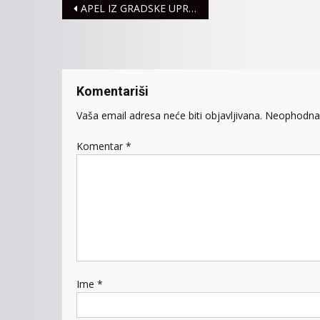
Navigacija
APEL IZ GRADSKE UPRAVE: NE PALITE ŽETVENE OSTATKE!
članaka
Komentariši
Vaša email adresa neće biti objavljivana.
Neophodna 
Komentar
*
Ime
*