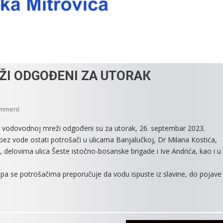
ŽI ODGOĐENI ZA UTORAК
On
omment
NAJAVLJENI
na vodovodnoj mreži odgođeni su za utorak, 26. septembar 2023.
RADOVI
z vode ostati potrošači u ulicama Banjalučkoj, Dr Milana Кostića,
NA
 delovima ulica Šeste istočno-bosanske brigade i Ive Andrića, kao i u
MREŽI
ODGOĐENI
a se potrošačima preporučuje da vodu ispuste iz slavine, do pojave
ZA
UTORAК