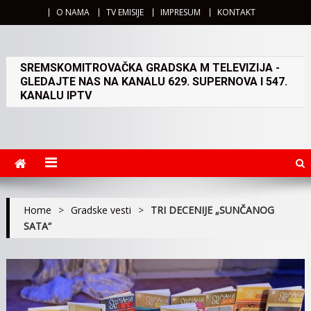
O NAMA
TV EMISIJE
IMPRESUM
KONTAKT
SREMSKOMITROVAČKA GRADSKA M TELEVIZIJA -
GLEDAJTE NAS NA KANALU 629. SUPERNOVA I 547.
KANALU IPTV
Home
>
Gradske vesti
>
TRI DECENIJE „SUNČANOG
SATA“