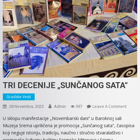
TRI DECENIJE „SUNČANOG SATA“
Gradske Vesti
On
Leave A Comment
28 Novembra, 2023
Admin
597
TRI
U sklopu manifestacije „Novembarski dani“ u Baroknoj sali
DECENI
Muzeja Srema upriličena je promocija „Sunčanog sata“, časopisa
„SUNČ
koji neguje istoriju, tradiciju, naučno i stručno stvaralaštvo i
SATA“
promoviše kulturnu baštinu Sremske Mitrovice i Srema.