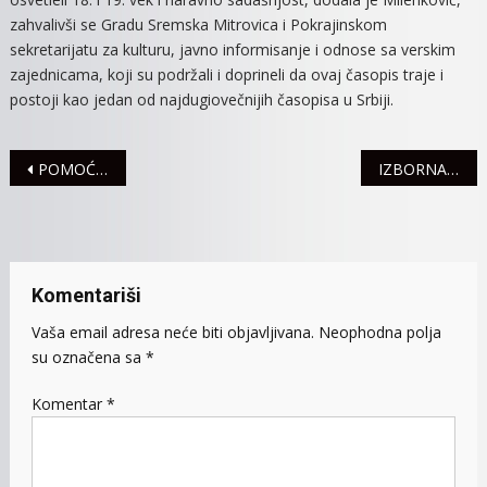
zahvalivši se Gradu Sremska Mitrovica i Pokrajinskom
sekretarijatu za kulturu, javno informisanje i odnose sa verskim
zajednicama, koji su podržali i doprineli da ovaj časopis traje i
postoji kao jedan od najdugiovečnijih časopisa u Srbiji.
Navigacija
POMOĆ GRAĐANIMA ZA SANIRANJE ŠTETE OD OLUJE
IZBORNA TRKA NANEIZVESNIJA U BEOGRADU – Šta kažu kvote? Kako će prestonica glasati?
članaka
Komentariši
Vaša email adresa neće biti objavljivana.
Neophodna polja
su označena sa
*
Komentar
*