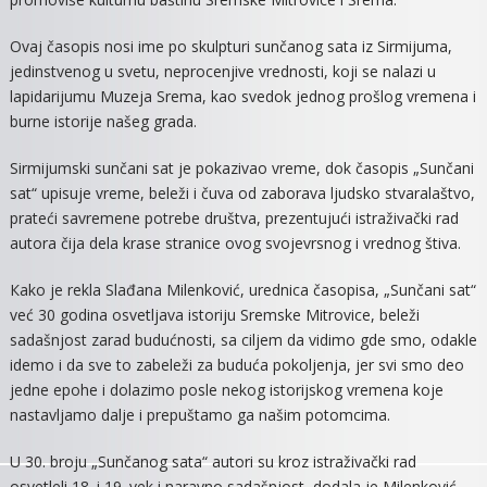
Ovaj časopis nosi ime po skulpturi sunčanog sata iz Sirmijuma,
jedinstvenog u svetu, neprocenjive vrednosti, koji se nalazi u
lapidarijumu Muzeja Srema, kao svedok jednog prošlog vremena i
burne istorije našeg grada.
Sirmijumski sunčani sat je pokazivao vreme, dok časopis „Sunčani
sat“ upisuje vreme, beleži i čuva od zaborava ljudsko stvaralaštvo,
prateći savremene potrebe društva, prezentujući istraživački rad
autora čija dela krase stranice ovog svojevrsnog i vrednog štiva.
Кako je rekla Slađana Milenković, urednica časopisa, „Sunčani sat“
već 30 godina osvetljava istoriju Sremske Mitrovice, beleži
sadašnjost zarad budućnosti, sa ciljem da vidimo gde smo, odakle
idemo i da sve to zabeleži za buduća pokoljenja, jer svi smo deo
jedne epohe i dolazimo posle nekog istorijskog vremena koje
nastavljamo dalje i prepuštamo ga našim potomcima.
U 30. broju „Sunčanog sata“ autori su kroz istraživački rad
osvetleli 18. i 19. vek i naravno sadašnjost, dodala je Milenković,