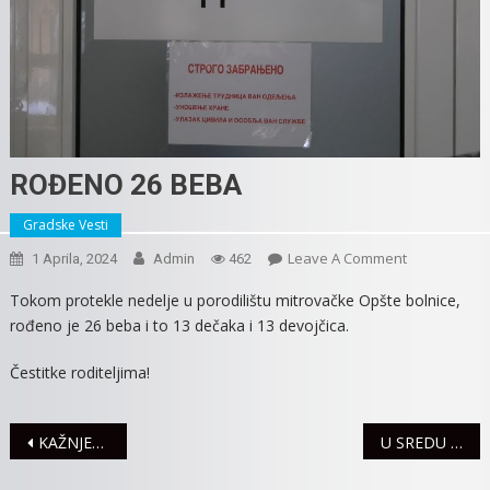
ROĐENO 26 BEBA
Gradske Vesti
On
Leave A Comment
1 Aprila, 2024
Admin
462
ROĐENO
Tokom protekle nedelje u porodilištu mitrovačke Opšte bolnice,
26
rođeno je 26 beba i to 13 dečaka i 13 devojčica.
BEBA
Čestitke roditeljima!
Navigacija
KAŽNJENI NESAVESNI VOZAČI
U SREDU BEZ STRUJE TRI ULICE U MITROVICI
članaka