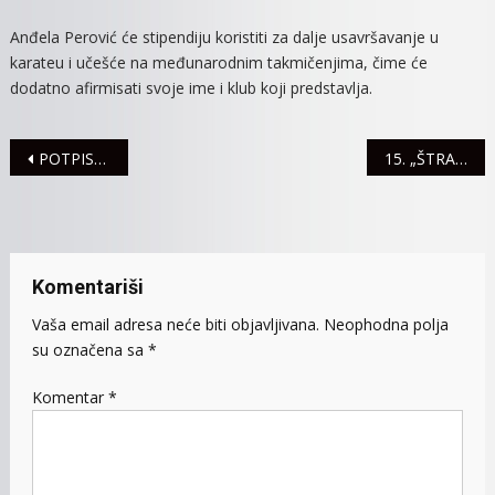
Anđela Perović će stipendiju koristiti za dalje usavršavanje u
karateu i učešće na međunarodnim takmičenjima, čime će
dodatno afirmisati svoje ime i klub koji predstavlja.
Navigacija
POTPISANI UGOVORI O SUBVENCIJAMA ZA ENERGETSKU SANACIJU
15. „ŠTRAPARIJADA“ 23. JUNA U RUMI
članaka
Komentariši
Vaša email adresa neće biti objavljivana.
Neophodna polja
su označena sa
*
Komentar
*