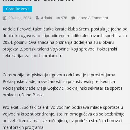
Gradske Vesti
On
Leave A Comment
20 Juna, 2024
Admin
978
ANĐELA
Anđela Perović, takmičarka karate kluba Srem, postala je jedna od
PEROVIĆ
dobitnika ugovora o stipendiranju mladih talentovanih sportista za
DOBITNICA
2024. godinu. Ova značajna priznanja dodeljena su u okviru
UGOVORA
projekta „Sportski talenti Vojvodine“ koji sprovodi Pokrajinski
O
sekretarijat za sport i omladinu.
STIPENDIRA
MLADIH
SPORTISTA
Ceremonija potpisivanja ugovora održana je u prostorijama
Pokrajinske vlade, a svečanosti su prisustvovali predsednica
Pokrajinske vlade Maja Gojković i pokrajinski sekretar za sport i
omladinu Dane Basta.
Projekat „Sportski talenti Vojvodine“ podržava mlade sportiste u
Vojvodini kroz stipendiranje, što im omogućava da se bezbrižnije
posvete treninzima i takmičenjima, uz podršku stručnih timova i
mentorskih programa.