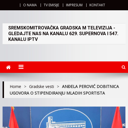
O NAMA
TV EMISIJE
IMPRESUM
KONTAKT
SREMSKOMITROVAČKA GRADSKA M TELEVIZIJA -
GLEDAJTE NAS NA KANALU 629. SUPERNOVA I 547.
KANALU IPTV
Home
>
Gradske vesti
>
ANĐELA PEROVIĆ DOBITNICA
UGOVORA O STIPENDIRANJU MLADIH SPORTISTA