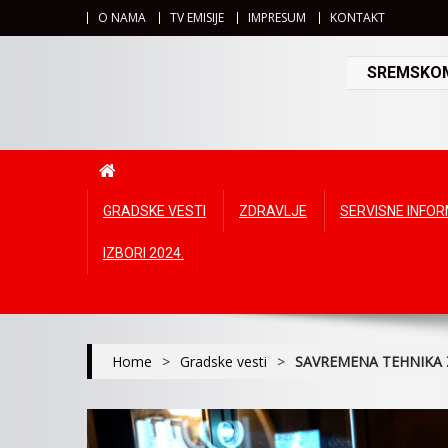
O NAMA
TV EMISIJE
IMPRESUM
KONTAKT
SREMSKOMI
GRADSKE VESTI
ZDRAVLJE
SERVISNE INFO
IZBORI 2024.
Home
>
Gradske vesti
>
SAVREMENA TEHNIKA Z