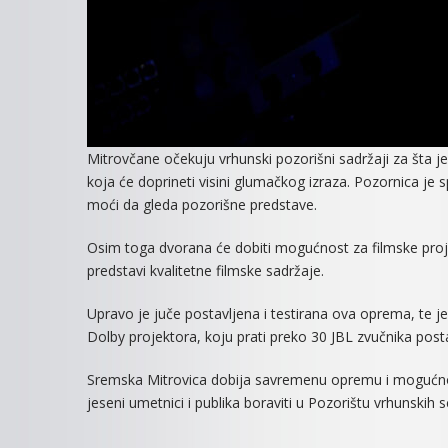
Mitrovčane očekuju vrhunski pozorišni sadržaji za šta je
koja će doprineti visini glumačkog izraza. Pozornica je s
moći da gleda pozorišne predstave.
Osim toga dvorana će dobiti mogućnost za filmske proje
predstavi kvalitetne filmske sadržaje.
Upravo je juče postavljena i testirana ova oprema, te je
Dolby projektora, koju prati preko 30 JBL zvučnika pos
Sremska Mitrovica dobija savremenu opremu i mogućnos
jeseni umetnici i publika boraviti u Pozorištu vrhunskih 