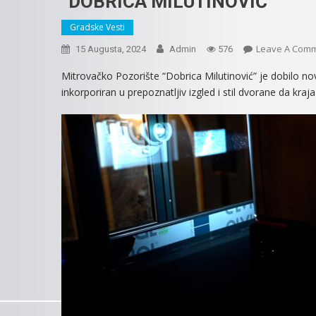
“DOBRICA MILUTINOVIĆ”
Gradske Vesti
Leave A Com
15 Augusta, 2024
Admin
576
Mitrovačko Pozorište “Dobrica Milutinović” je dobilo no
inkorporiran u prepoznatljiv izgled i stil dvorane da kraja