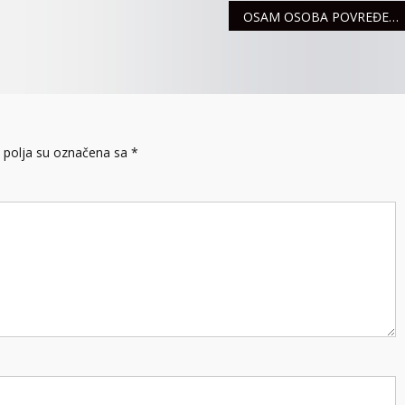
OSAM OSOBA POVREĐENO U SAOBRAĆAJU
polja su označena sa
*