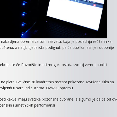
 nabavljena oprema za ton i rasvetu, koja je poslednja reč tehnike,
puštena, a nagib gledališta podignut, pa će publika jasnije i udobnije
kcije, te će Pozorište imati mogućnost da svojoj vernoj publici
 na platnu veličine 38 kvadratnih metara prikazana savršena slika sa
tavljenih u saraund sistema. Ovakvu opremu
ti kakve imaju svetske pozorišne dvorane, a sigurno je da će od ov
scenskih i umetničkih performansi.