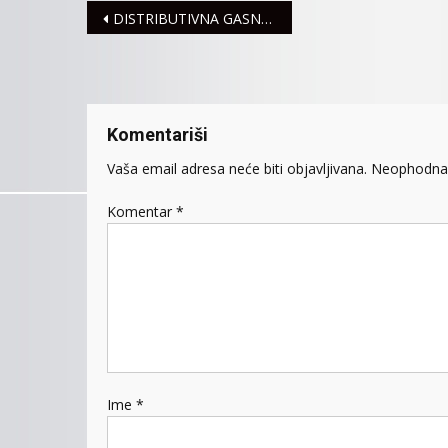
Navigacija
DISTRIBUTIVNA GASNA MREŽA ZA STANOVNIKE NASELJA “MALA SLAVONIJA”
članaka
Komentariši
Vaša email adresa neće biti objavljivana.
Neophodna 
Komentar
*
Ime
*