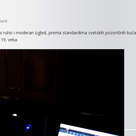
On
ment
SAVREMENA
vi ruho i moderan izgled, prema standardima svetskih pozorišnih kuća
TEHNIKA
 19. veka.
ZA
SVETLO,
AUDIO
I
TON
U
POZORIŠTU
“DOBRICA
MILUTINOVIĆ”